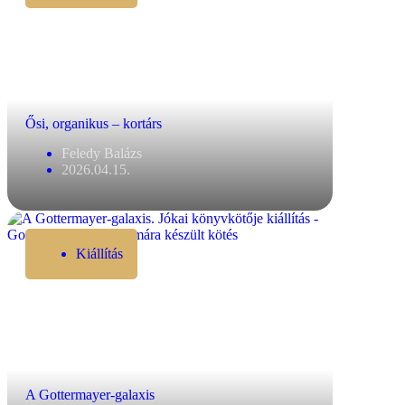
Ősi, organikus – kortárs
Feledy Balázs
2026.04.15.
Kiállítás
A Gottermayer-galaxis