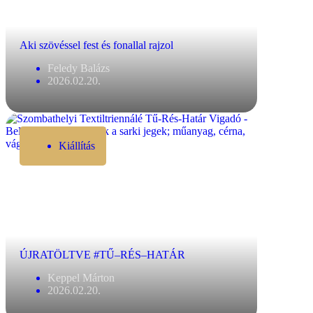
Aki szövéssel fest és fonallal rajzol
Feledy Balázs
2026.02.20.
Kiállítás
ÚJRATÖLTVE #TŰ–RÉS–HATÁR
Keppel Márton
2026.02.20.