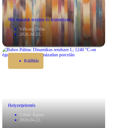
Női vonalak textilen és festményen
Vékony Délia
2026.04.23.
Kiállítás
Helyzetjelentés
Urbán Ágnes
2026.04.22.