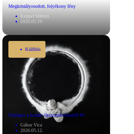
Megkristályosodott, folyékony fény
Keppel Márton
2026.05.19.
Kiállítás
Dialógus a kortárs ékszerművészetről IV.
Gábor Vica
2026.05.12.