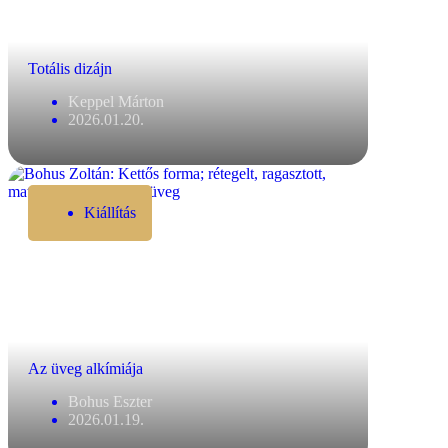
Totális dizájn
Keppel Márton
2026.01.20.
Kiállítás
Az üveg alkímiája
Bohus Eszter
2026.01.19.