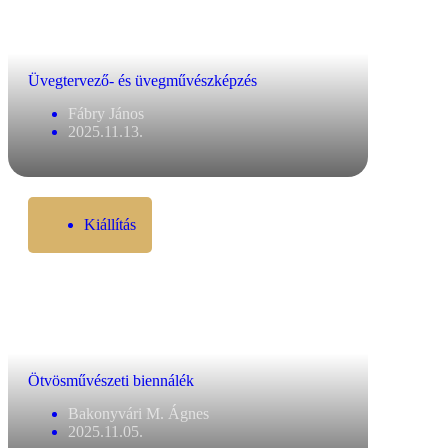
Üvegtervező- és üvegművészképzés
Fábry János
2025.11.13.
Kiállítás
Ötvösművészeti biennálék
Bakonyvári M. Ágnes
2025.11.05.