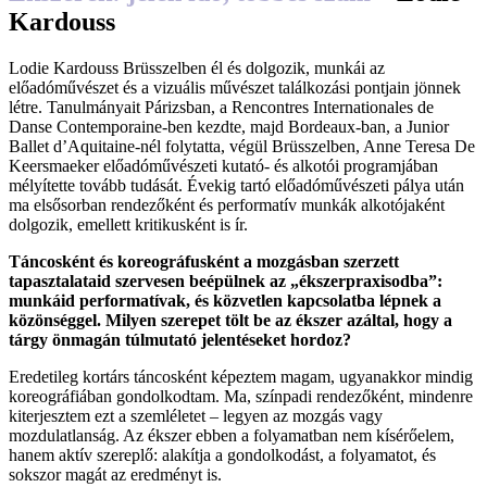
Kardouss
Lodie Kardouss Brüsszelben él és dolgozik, munkái az
előadóművészet és a vizuális művészet találkozási pontjain jönnek
létre. Tanulmányait Párizsban, a Rencontres Internationales de
Danse Contemporaine-ben kezdte, majd Bordeaux-ban, a Junior
Ballet d’Aquitaine-nél folytatta, végül Brüsszelben, Anne Teresa De
Keersmaeker előadóművészeti kutató- és alkotói programjában
mélyítette tovább tudását. Évekig tartó előadóművészeti pálya után
ma elsősorban rendezőként és performatív munkák alkotójaként
dolgozik, emellett kritikusként is ír.
Táncosként és koreográfusként a mozgásban szerzett
tapasztalataid szervesen beépülnek az „ékszerpraxisodba”:
munkáid performatívak, és közvetlen kapcsolatba lépnek a
közönséggel. Milyen szerepet tölt be az ékszer azáltal, hogy a
tárgy önmagán túlmutató jelentéseket hordoz?
Eredetileg kortárs táncosként képeztem magam, ugyanakkor mindig
koreográfiában gondolkodtam. Ma, színpadi rendezőként, mindenre
kiterjesztem ezt a szemléletet – legyen az mozgás vagy
mozdulatlanság. Az ékszer ebben a folyamatban nem kísérőelem,
hanem aktív szereplő: alakítja a gondolkodást, a folyamatot, és
sokszor magát az eredményt is.