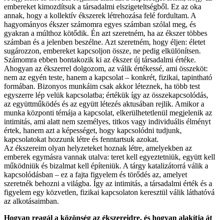
embereket kimozdítsuk a társadalmi elszigeteltségből. Ez az oka
annak, hogy a kollektív ékszerek létrehozása felé fordultam. A
hagyományos ékszer számomra egyes számban szólal meg, és
gyakran a múlthoz kötődik. Én azt szeretném, ha az ékszer többes
számban és a jelenben beszélne. Azt szeretném, hogy éljen: életet
sugározzon, embereket kapcsoljon össze, ne pedig elkülönítsen.
Számomra ebben bontakozik ki az ékszer új társadalmi értéke.
Ahogyan az ékszerrel dolgozom, az válik értékessé, ami összeköt:
nem az egyén teste, hanem a kapcsolat – konkrét, fizikai, tapintható
formában. Bizonyos munkáim csak akkor léteznek, ha több test
egyszerre lép velük kapcsolatba; értékük így az összekapcsolódás,
az együttműködés és az együtt létezés aktusában rejlik. Amikor a
munka központi témája a kapcsolat, elkerülhetetlenül megjelenik az
intimitás, ami alatt nem személyes, titkos vagy individuális élményt
értek, hanem azt a képességet, hogy kapcsolódni tudjunk,
kapcsolatokat hozzunk létre és fenntartsuk azokat.
Az ékszereim olyan helyzeteket hoznak létre, amelyekben az
emberek egymásra vannak utalva: teret kell egyeztetniük, együtt kell
működniük és bizalmat kell építeniük. A tárgy katalizátorrá válik a
kapcsolódásban – ez a fajta figyelem és törődés az, amelyet
szeretnék behozni a világba. Így az intimitás, a társadalmi érték és a
figyelem egy közvetlen, fizikai kapcsolaton keresztül válik láthatóvá
az alkotásaimban.
Hogyan reagál a közönség az ékszereidre, és hogyan alakítja át