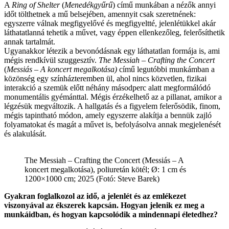
A
Ring of Shelter
(
Menedékgyűrű
) című munkában a nézők annyi
időt tölthetnek a mű belsejében, amennyit csak szeretnének:
egyszerre válnak megfigyelővé és megfigyeltté, jelenlétükkel akár
láthatatlanná tehetik a művet, vagy éppen ellenkezőleg, felerősíthetik
annak tartalmát.
Ugyanakkor létezik a bevonódásnak egy láthatatlan formája is, ami
mégis rendkívül szuggesztív.
The Messiah – Crafting the Concert
(
Messiás – A koncert megalkotása)
című legutóbbi munkámban a
közönség egy színházteremben ül, ahol nincs közvetlen, fizikai
interakció a szemük előtt néhány másodperc alatt megformálódó
monumentális gyémánttal. Mégis érzékelhető az a pillanat, amikor a
légzésük megváltozik. A hallgatás és a figyelem felerősödik, finom,
mégis tapintható módon, amely egyszerre alakítja a bennük zajló
folyamatokat és magát a művet is, befolyásolva annak megjelenését
és alakulását.
The Messiah – Crafting the Concert (Messiás – A
koncert megalkotása), poliuretán kötél; Ø: 1 cm és
1200×1000 cm; 2025 (Fotó: Steve Barek)
Gyakran foglalkozol az idő, a jelenlét és az emlékezet
viszonyával az ékszerek kapcsán. Hogyan jelenik ez meg a
munkáidban, és hogyan kapcsolódik a mindennapi életedhez?