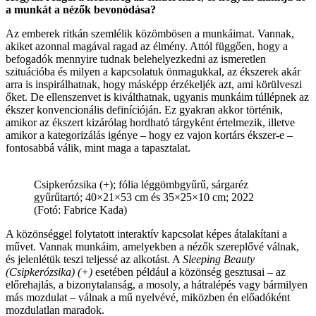
a munkát a nézők bevonódása?
Az emberek ritkán szemlélik közömbösen a munkáimat. Vannak,
akiket azonnal magával ragad az élmény. Attól függően, hogy a
befogadók mennyire tudnak belehelyezkedni az ismeretlen
szituációba és milyen a kapcsolatuk önmagukkal, az ékszerek akár
arra is inspirálhatnak, hogy másképp érzékeljék azt, ami körülveszi
őket. De ellenszenvet is kiválthatnak, ugyanis munkáim túllépnek az
ékszer konvencionális definícióján. Ez gyakran akkor történik,
amikor az ékszert kizárólag hordható tárgyként értelmezik, illetve
amikor a kategorizálás igénye – hogy ez vajon kortárs ékszer-e –
fontosabbá válik, mint maga a tapasztalat.
Csipkerózsika (+); fólia léggömbgyűrű, sárgaréz
gyűrűtartó; 40×21×53 cm és 35×25×10 cm; 2022
(Fotó: Fabrice Kada)
A közönséggel folytatott interaktív kapcsolat képes átalakítani a
művet. Vannak munkáim, amelyekben a nézők szereplővé válnak,
és jelenlétük teszi teljessé az alkotást. A
Sleeping Beauty
(Csipkerózsika) (+)
esetében például a közönség gesztusai – az
előrehajlás, a bizonytalanság, a mosoly, a hátralépés vagy bármilyen
más mozdulat – válnak a mű nyelvévé, miközben én előadóként
mozdulatlan maradok.