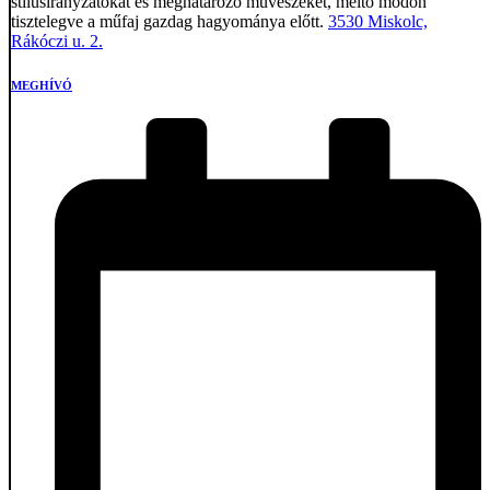
stílusirányzatokat és meghatározó művészeket, méltó módon
tisztelegve a műfaj gazdag hagyománya előtt.
3530 Miskolc,
Rákóczi u. 2.
MEGHÍVÓ