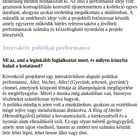
időbeliség mentén bontakozott ki. Az első a performansz ideje volt:
gesztusok koreográfiáján keresztül újrateremtettem a kollekció egyes
darabjait, ahogyan azokat eredetileg megalkottam a stúdiómban. A
második az emlékezés ideje volt: a projektről fotósorozat készült,
amely egyszerre működik hiteles referenciaként a jövőbeli
performanszok számára és kézzelfogható nyomként a projekt
létezéséről.
Interaktív politikai performansz
Mi az, ami a leginkább foglalkoztat most, és milyen irányba
halad a kutatásod?
Következő projektem egy interaktivitáson alapuló politikai
performansz,
Allez, Vaches, Allez!
(
Gyerünk, tehenek, gyerünk!
)
címmel, amelynek központi témája az állampolgárok megfigyelése
és megbélyegzése. Mivel a munka még alakulóban van, bizonyos
részleteket szándékosan nyitva hagyok.
A politika mindig is jelen volt a munkáimban, gyakran az esztétikum
mögé rejtve vagy metaforikusan ábrázolva. A
Ring of Shelter
(Menedékgyűrű)
például a hovatartozásról, a kirekesztésről és a
nyomás alatti ellenállásról szól. Ez egy olyan méretű gyöngygyűrű,
amely nem ujjon viselhető, hanem az emberi test számára készült:
bele lehet lépni, lehet benne állni vagy ülni.