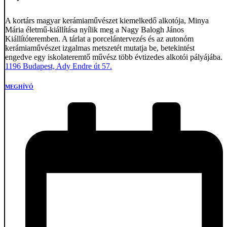
A kortárs magyar kerámiaművészet kiemelkedő alkotója, Minya
Mária életmű-kiállítása nyílik meg a Nagy Balogh János
Kiállítóteremben. A tárlat a porcelántervezés és az autonóm
kerámiaművészet izgalmas metszetét mutatja be, betekintést
engedve egy iskolateremtő művész több évtizedes alkotói pályájába.
1196 Budapest, Ady Endre út 57.
MEGHÍVÓ