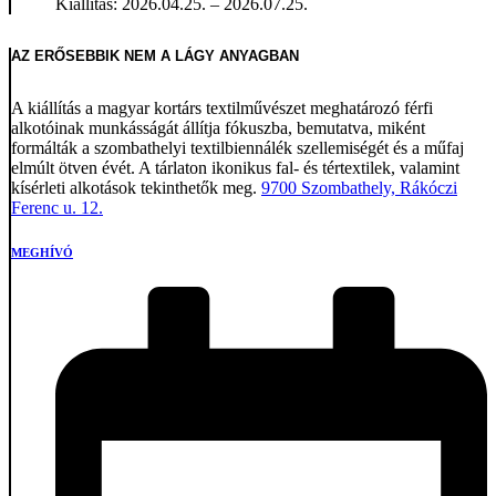
Kiállítás: 2026.04.25. – 2026.07.25.
AZ ERŐSEBBIK NEM A LÁGY ANYAGBAN
A kiállítás a magyar kortárs textilművészet meghatározó férfi
alkotóinak munkásságát állítja fókuszba, bemutatva, miként
formálták a szombathelyi textilbiennálék szellemiségét és a műfaj
elmúlt ötven évét. A tárlaton ikonikus fal- és tértextilek, valamint
kísérleti alkotások tekinthetők meg.
9700 Szombathely, Rákóczi
Ferenc u. 12.
MEGHÍVÓ