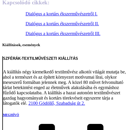
Kapcsolódó cikkek:
Dialógus a kortárs ékszerművészetről I.
Dialógus a kortárs ékszerművészetről II.
Dialógus a kortárs ékszerművészetről III.
Kiállítások, események
SZFÉRÁK-TEXTILMŰVÉSZETI KIÁLLÍTÁS
A kiállítás négy kiemelkedő textilművész alkotói világát mutatja be,
ahol a természet és az épített környezet motívumai lírai, olykor
meseszerű formában jelennek meg. A közel 80 művet felvonultató
tárlat betekintést enged az életművek alakulásába és egymáshoz
fűződő kapcsolataiba. A kiállítás a hazai autonóm textilművészet
gazdag hagyományait és kortárs törekvéseit egyszerre tárja a
látogatók elé.
2100 Gödöllő, Szabadság út 2.
MEGHÍVÓ