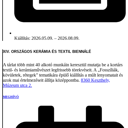
Kiállítás: 2026.05.09. – 2026.08.09.
XIV. ORSZÁGOS KERÁMIA ÉS TEXTIL BIENNÁLÉ
A tárlat több mint 40 alkotó munkáin keresztül mutatja be a kortárs
textil- és kerámiaművészet legfrissebb törekvéseit. A „Fosszíliák,
kövületek, rétegek” tematikára épülő kiállítás a múlt lenyomatait és
azok mai értelmezéseit állítja középpontba.
8360 Keszthely,
Múzeum utca 2.
MEGHÍVÓ