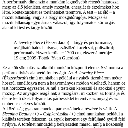
A performatív dimenzió a munkám legmélyebb rétegét határozza
meg: az élő jelenlétet, amely mozgást, energiát és érzelmeket hoz
létre, kontextusokat és történeteket teremtve. A test – az élő – a
mozdulatlanság, vagyis a tárgy mozgatórugója. Mozgás és
mozdulatlanság egymásnak válaszol, így folyamatos körforgás
alakul ki test és tárgy között.
A Jewelry Piece (Ékszerdarab) – tárgy és performansz;
nyújtható hálós harisnya, ezüstözött acélcsat, polisztirol;
performatív ékszer kerülete: 1300 cm, ékszer átmérője:
19 cm; 2009 (Fotók: Yvan Guerdon)
Ez a kölcsönhatás az alkotói munkám központi eleme. Számomra a
performativitás alapvető fontosságú. Az
A
Jewelry Piece
(
Ékszerdarab
) című munkában például a nyakék tizenhárom méter
hosszú, ennélfogva nem a hagyományos módon viselhető, hanem öt
test hordozza egyszerre. A mű a testeken keresztül és azokkal együtt
mozog. Az anyagok reagálnak a mozgásra, miközben az formálja és
életre kelti őket, folyamatos párbeszédet teremtve az anyag és az
emberi cselekvés között.
A közönség gyakran ennek a párbeszédnek a részévé is válik. A
Sleeping Beauty (+)
–
Csipkerózsika (+)
című munkában például a
kiállítás terében fekszem, az egyik karomat egy felfújható gyűrű felé
nyújtva. A történet mindaddig befejezetlen marad, amíg a közönség