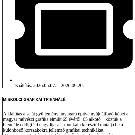
Kiállítás: 2026.05.07. – 2026.09.20.
MISKOLCI GRAFIKAI TRIENNÁLÉ
A kiállítás a saját gyűjtemény anyagára építve nyújt átfogó képet a
magyar művészi grafika elmúlt 65 évéről. 65 alkotó – köztük a
biennálé eddigi 29 nagydíjasa – munkáin keresztül mutatja be a
különböző korszakokra jellemző grafikai technikákat,