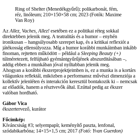
Ring of Shelter (Menedékgyűrű); polikarbonát, fém,
réz, linóleum; 210×150×58 cm; 2023 (Fotók: Maxime
Van Roy)
Az
Allez, Vaches, Allez!
esetében ez a politikai réteg sokkal
direktebben jelenik meg. A teatralitás és a humor – enyhén
ironikusan – hangsúlyosabb szerepet kap, és a kritikai reflexiót a
játékosság ellensúlyozza. Míg a humor korábbi munkáimban inkább
finoman, rejtetten működött – például a
Sleeping Beauty (+)
túlméretezett, felfújható gyémántgyűrűjének abszurditásában –,
addig ebben a munkában jóval nyíltabban jelenik meg.
Ahogyan a korábbi ékszerprojektjeimben is, ez a munka is a kortárs
világunkra reflektál, miközben a performansz művészi dimenziója a
kollektív jelenléten és interakción keresztül bontakozik ki – nemcsak
az előadók, hanem a résztvevők által. Ezúttal pedig az ékszer
valóban hordható.
Gábor Vica
ékszertervező, kurátor
Főcímkép:
Kíváncsiság #3; selyempapír, keményítő paszta, lenfonal,
szódabikarbóna; 14×15×1,5 cm; 2017
(Fotó: Yvan Guerdon)