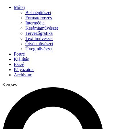
Műfaj
Belsőépítészet
Formatervezés
Intermédia
Kerámiaművészet
Tervezőgrafika
Textilművészet
Ötvösművészet
Üvegművészet
Portré
Kiállítás
Esszé
Pályázatok
Archívum
Keresés