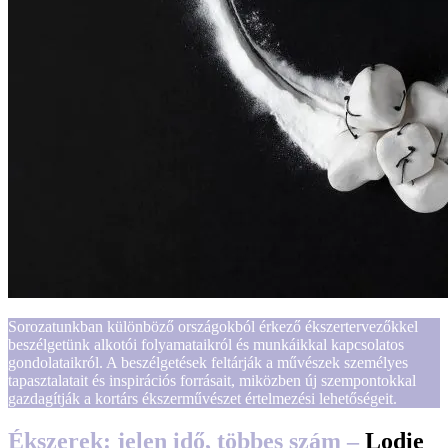
Sorozatunkban különböző országokból érkező ékszertervezőkkel
beszélgetünk alkotói folyamataikról és munkáikkal kapcsolatos
gondolataikról. A beszélgetések feltárják a művészek személyes
tapasztalatait és inspirációs forrásait, miközben új szempontokkal
gazdagítják a kortárs ékszerművészet értelmezési lehetőségeit.
Ékszerek: jelen idő, többes szám –
Lodie