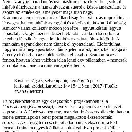
Nem az anyag maradandóságát utasítom el az ékszerben, sokkal
inkább áthelyezem a hangsúlyt az anyagról a közös tapasztalatra és
azokra az emlékekre, amelyeket maga után hagy.
Számomra nem elsősorban az állandóság és a változás oppozíciója a
lényeges, hanem inkább az egyéni és a kollektív közötti különbség.
Amikor valami kollektív módon jön létre – együtt készül, együtt
tapasztalják vagy közösen beszélnek róla –, akkor elsősorban a
jelenben létezik, és egy adott időhöz és szituációhoz kötődik. A
munkáim ugyanakkor nem tűnnek el nyomtalanul. Előfordulhat,
hogy a mű a megtapasztalás után is jelen marad, miközben maga az
élmény elsősorban az emlékezetben él tovább. Számomra az a
fontos, hogyan lehet valóban jelen lenni egy pillanatban – nemcsak
a munkában, hanem a mindennapi életben is.
Kíváncsiság #3; selyempapír, keményítő paszta,
lenfonal, szódabikarbóna; 14×15×1,5 cm; 2017 (Fotók:
Yvan Guerdon)
Ez foglalkoztatott az egyik legkorábbi projektemben is, a
Curiosity
ben (
Kíváncsiság
), nevezetesen a jelen és az emlékezet
kapcsolata. A
Curiosity
nem egy maradandó ékszerkollekció, hanem
fekete kartonlapokra fehér porral megalkotott ékszerformák
sorozata. Az anyag természetéből adódóan az ékszert újra kell
formálni minden egyes kiállítás alkalmával. Ez a projekt kétféle