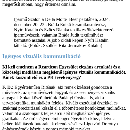
megerősít abban, hogy érdemes csinálni.
Iparmű Szalon a De la Motte–Beer-palotában, 2024.
december 20–22.: Bráda Enikő keramikusművész,
Nyíri Katalin és Szűcs Blanka textil- és öltözéktervező
iparművészek, valamint Bráda Judit textilművész
bemutató asztalai. A jobb oldali képen Nyíri Katalin
látható. (Fotók: Szöllősi Rita–Jermakov Katalin)
Igényes vizuális kommunikáció
Ki kell emelnem a Rearticon Egyesület elegáns arculatát és a
közösségi médiában megjelenő igényes vizuális kommunikációt.
Kinek köszönhető ez a PR-tevékenység?
F. D.:
Egyértelműen Ritának, aki remek ízléssel gondozza a
művészek, az iparművészeti tárgyak és az események vizuális
anyagait. Sokat köszönhetünk Padányi Orsinak is, aki a
tervezőgrafikai munkákért felelős. Kiváló esztétikai érzékkel és
szakmai precizitással készíti el a többméteres homlokzati molinókat,
valamint a szalonjaink teljes arculatát meghatározó igényes
grafikákat. Az örökségvédelmi engedélyeztetésekhez, illetve a
beltéri kiállítások bútorainak elrendezéséhez Ligetvári Dorottya
építészmérnök készíti a pontos mérnöki terveket.