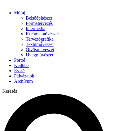
Műfaj
Belsőépítészet
Formatervezés
Intermédia
Kerámiaművészet
Tervezőgrafika
Textilművészet
Ötvösművészet
Üvegművészet
Portré
Kiállítás
Esszé
Pályázatok
Archívum
Keresés