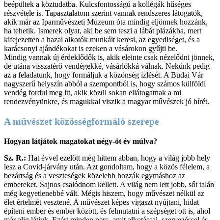
beépültek a köztudatba. Kulcsfontosságú a kollégák hűséges
részvétele is. Tapasztalatom szerint vannak rendszeres látogatók,
akik már az Iparművészeti Múzeum óta mindig eljönnek hozzánk,
ha tehetik. Ismerek olyat, aki be sem teszi a lábát plázákba, mert
kifejezetten a hazai alkotók munkáit keresi, az egyediséget, és a
karácsonyi ajándékokat is ezeken a vásárokon gyűjti be.
Mindig vannak új érdeklődők is, akik eleinte csak nézelődni jönnek,
de utána visszatérő vendégekké, vásárlókká válnak. Nekünk pedig
az a feladatunk, hogy formáljuk a közönség ízlését. A Budai Vár
nagyszerű helyszín abból a szempontból is, hogy számos külföldi
vendég fordul meg itt, akik közül sokan ellátogatnak a mi
rendezvényünkre, és magukkal viszik a magyar művészek jó hírét.
A művészet közösségformáló szerepe
Hogyan látjátok magatokat négy-öt év múlva?
Sz. R.:
Hat évvel ezelőtt még hittem abban, hogy a világ jobb hely
lesz a Covid-járvány után. Azt gondoltam, hogy a közös félelem, a
bezártság és a veszteségek közelebb hozzák egymáshoz az
embereket. Sajnos csalódnom kellett. A világ nem lett jobb, sőt talán
még kegyetlenebbé vált. Mégis hiszem, hogy művészet nélkül az
élet értelmét vesztené. A művészet képes vigaszt nyújtani, hidat
építeni ember és ember között, és felmutatni a szépséget ott is, ahol
már alig látjuk. Ezért minden perc, amit alkotással, szervezéssel és