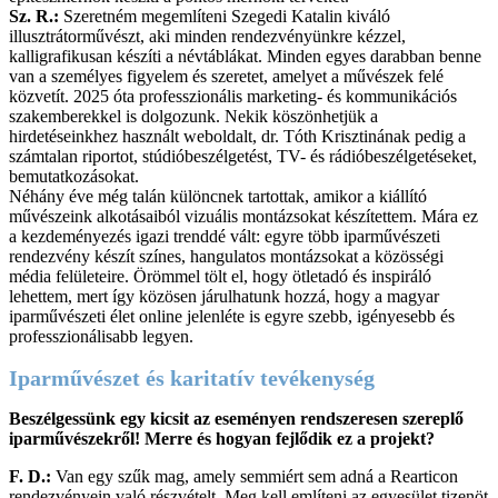
Sz. R.:
Szeretném megemlíteni Szegedi Katalin kiváló
illusztrátorművészt, aki minden rendezvényünkre kézzel,
kalligrafikusan készíti a névtáblákat. Minden egyes darabban benne
van a személyes figyelem és szeretet, amelyet a művészek felé
közvetít. 2025 óta professzionális marketing- és kommunikációs
szakemberekkel is dolgozunk. Nekik köszönhetjük a
hirdetéseinkhez használt weboldalt, dr. Tóth Krisztinának pedig a
számtalan riportot, stúdióbeszélgetést, TV- és rádióbeszélgetéseket,
bemutatkozásokat.
Néhány éve még talán különcnek tartottak, amikor a kiállító
művészeink alkotásaiból vizuális montázsokat készítettem. Mára ez
a kezdeményezés igazi trenddé vált: egyre több iparművészeti
rendezvény készít színes, hangulatos montázsokat a közösségi
média felületeire. Örömmel tölt el, hogy ötletadó és inspiráló
lehettem, mert így közösen járulhatunk hozzá, hogy a magyar
iparművészeti élet online jelenléte is egyre szebb, igényesebb és
professzionálisabb legyen.
Iparművészet és karitatív tevékenység
Beszélgessünk egy kicsit az eseményen rendszeresen szereplő
iparművészekről! Merre és hogyan fejlődik ez a projekt?
F. D.:
Van egy szűk mag, amely semmiért sem adná a Rearticon
rendezvényein való részvételt. Meg kell említeni az egyesület tizenöt