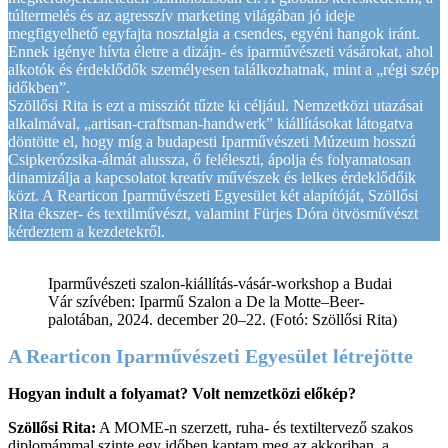
túltermelés és az agresszív marketing világában jó ideje
megfigyelhető egyfajta nosztalgia a csendes, egyéni hangok iránt.
Ennek igénye hívta életre a dizájn- és iparművészeti vásárokat, ahol
alkotók és érdeklődők személyesen találkozhatnak, mint a „régi szép
időkben”.
Szöllősi Rita is ezt a missziót tűzte ki céljául. Nemzetközi utazásai
alkalmával, „artisan-craftsman-handwerk” kiállításokat látogatva
döntötte el, hogy míg a budapesti Iparművészeti Múzeum hosszú
Csipkerózsika-álmát alussza, ő feléleszti, ápolja és folyamatosan
dinamizálja a kapcsolatot kreatív művészek és lelkes érdeklődőik
közt. A Rearticon Iparművészeti Egyesület két alapítóját, Szöllősi
Rita ékszer- és textilművészt, valamint Fürjes Dóra ötvösművészt
kérdeztem a kezdetekről.
Iparművészeti szalon-kiállítás-vásár-workshop a Budai
Vár szívében: Iparmű Szalon a De la Motte–Beer-
palotában, 2024. december 20–22. (Fotó: Szöllősi Rita)
A Rearticon Iparművészeti Egyesület létrejötte
Hogyan indult a folyamat? Volt nemzetközi előkép?
Szöllősi Rita:
A MOME-n szerzett, ruha- és textiltervező szakos
diplomámmal szinte egy időben kaptam meg az akkoriban, a