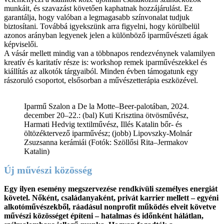
munkáit, és szavazást követően kaphatnak hozzájárulást. Ez
garantálja, hogy valóban a legmagasabb színvonalat tudjuk
biztosítani. Továbbá igyekszünk arra figyelni, hogy körülbelül
azonos arányban legyenek jelen a különböző iparművészeti ágak
képviselői.
A vásár mellett mindig van a többnapos rendezvénynek valamilyen
kreatív és karitatív része is: workshop remek iparművészekkel és
kiállítás az alkotók tárgyaiból. Minden évben támogatunk egy
rászoruló csoportot, elsősorban a művészetterápia eszközével.
Iparmű Szalon a De la Motte–Beer-palotában, 2024.
december 20–22.: (bal) Kuti Krisztina ötvösművész,
Harmati Hedvig textilművész, Illés Katalin bőr- és
öltözéktervező iparművész; (jobb) Lipovszky-Molnár
Zsuzsanna kerámiái (Fotók: Szöllősi Rita–Jermakov
Katalin)
Új művészi közösség
Egy ilyen esemény megszervezése rendkívüli személyes energiát
követel. Nőként, családanyaként, privát karrier mellett – egyéni
alkotóművészekből, ráadásul nonprofit működés elveit követve
művészi közösséget építeni – hatalmas és időnként hálátlan,