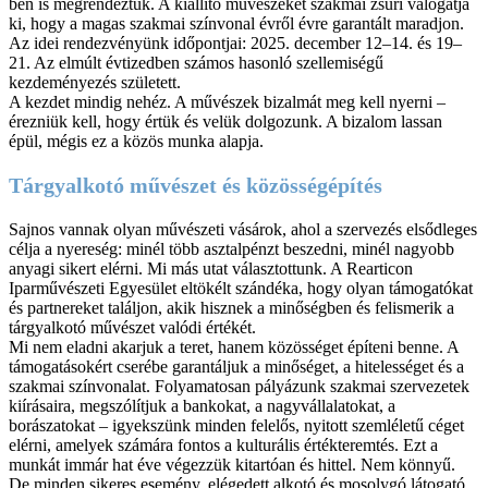
ben is megrendeztük. A kiállító művészeket szakmai zsűri válogatja
ki, hogy a magas szakmai színvonal évről évre garantált maradjon.
Az idei rendezvényünk időpontjai: 2025. december 12–14. és 19–
21. Az elmúlt évtizedben számos hasonló szellemiségű
kezdeményezés született.
A kezdet mindig nehéz. A művészek bizalmát meg kell nyerni –
érezniük kell, hogy értük és velük dolgozunk. A bizalom lassan
épül, mégis ez a közös munka alapja.
Tárgyalkotó művészet és közösségépítés
Sajnos vannak olyan művészeti vásárok, ahol a szervezés elsődleges
célja a nyereség: minél több asztalpénzt beszedni, minél nagyobb
anyagi sikert elérni. Mi más utat választottunk. A Rearticon
Iparművészeti Egyesület eltökélt szándéka, hogy olyan támogatókat
és partnereket találjon, akik hisznek a minőségben és felismerik a
tárgyalkotó művészet valódi értékét.
Mi nem eladni akarjuk a teret, hanem közösséget építeni benne. A
támogatásokért cserébe garantáljuk a minőséget, a hitelességet és a
szakmai színvonalat. Folyamatosan pályázunk szakmai szervezetek
kiírásaira, megszólítjuk a bankokat, a nagyvállalatokat, a
borászatokat – igyekszünk minden felelős, nyitott szemléletű céget
elérni, amelyek számára fontos a kulturális értékteremtés. Ezt a
munkát immár hat éve végezzük kitartóan és hittel. Nem könnyű.
De minden sikeres esemény, elégedett alkotó és mosolygó látogató