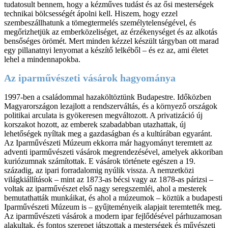
tudatosult bennem, hogy a kézműves tudást és az ősi mesterségek
technikai bölcsességét ápolni kell. Hiszem, hogy ezzel
szembeszállhatunk a tömegtermelés személytelenségével, és
megőrizhetjük az emberközeliséget, az érzékenységet és az alkotás
bensőséges örömét. Mert minden kézzel készült tárgyban ott marad
egy pillanatnyi lenyomat a készítő lelkéből – és ez az, ami életet
lehel a mindennapokba.
Az iparművészeti vásárok hagyománya
1997-ben a családommal hazaköltöztünk Budapestre. Időközben
Magyarországon lezajlott a rendszerváltás, és a környező országok
politikai arculata is gyökeresen megváltozott. A privatizáció új
korszakot hozott, az emberek szabadabban utazhattak, új
lehetőségek nyíltak meg a gazdaságban és a kultúrában egyaránt.
Az Iparművészeti Múzeum ekkorra már hagyományt teremtett az
adventi iparművészeti vásárok megrendezésével, amelyek akkoriban
kuriózumnak számítottak. E vásárok története egészen a 19.
századig, az ipari forradalomig nyúlik vissza. A nemzetközi
világkiállítások – mint az 1873-as bécsi vagy az 1878-as párizsi –
voltak az iparművészet első nagy seregszemléi, ahol a mesterek
bemutathatták munkáikat, és ahol a múzeumok – köztük a budapesti
Iparművészeti Múzeum is – gyűjteményeik alapjait teremtették meg.
Az iparművészeti vásárok a modern ipar fejlődésével párhuzamosan
alakultak, és fontos szerepet játszottak a mesterségek és művészeti