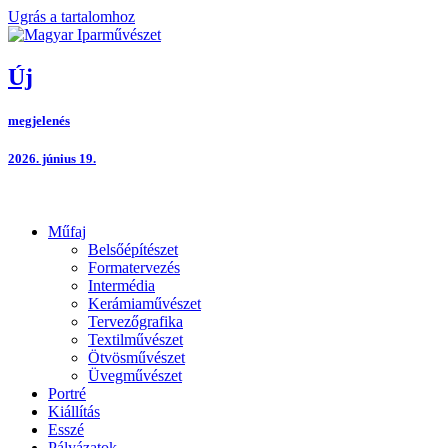
Ugrás a tartalomhoz
Új
megjelenés
2026. június 19.
Műfaj
Belsőépítészet
Formatervezés
Intermédia
Kerámiaművészet
Tervezőgrafika
Textilművészet
Ötvösművészet
Üvegművészet
Portré
Kiállítás
Esszé
Pályázatok