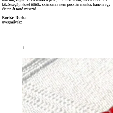
közösségépítéssel töltök, számomra nem pusztán munka, hanem egy
életen át tartó misszió.
Borbás Dorka
üvegművész
1.