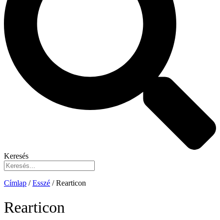
Keresés
Címlap
/
Esszé
/
Rearticon
Rearticon