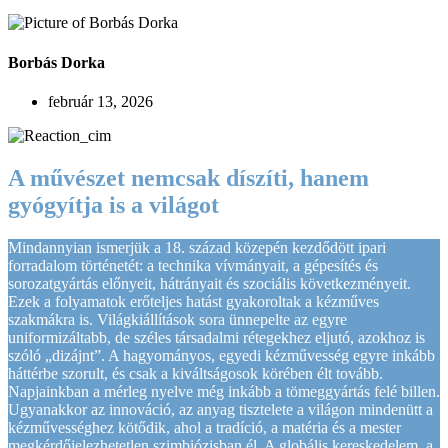
Borbás Dorka
február 13, 2026
A művészet nemcsak díszíti, hanem
gyógyítja is a világot
Mindannyian ismerjük a 18. század közepén kezdődött ipari
forradalom történetét: a technika vívmányait, a gépesítés és
sorozatgyártás előnyeit, hátrányait és szociális következményeit.
Ezek a folyamatok erőteljes hatást gyakoroltak a kézműves
szakmákra is. Világkiállítások sora ünnepelte az egyre
uniformizáltabb, de széles társadalmi rétegekhez eljutó, azokhoz is
szóló „dizájnt”. A hagyományos, egyedi kézművesség egyre inkább
háttérbe szorult, és csak a kiváltságosok körében élt tovább.
Napjainkban a mérleg nyelve még inkább a tömeggyártás felé billen.
Ugyanakkor az innováció, az anyag tisztelete a világon mindenütt a
kézművességhez kötődik, ahol a tradíció, a matéria és a mester
megkérdőjelezhetetlen szimbiózisban él. A globális kereskedelem, a