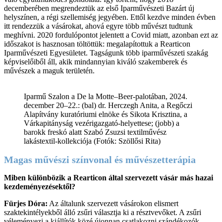
decemberében megrendeztük az első Iparművészeti Bazárt új
helyszínen, a régi szellemiség jegyében. Ettől kezdve minden évben
itt rendezzük a vásárokat, ahová egyre több művészt tudtunk
meghívni. 2020 fordulópontot jelentett a Covid miatt, azonban ezt az
időszakot is hasznosan töltöttük: megalapítottuk a Rearticon
Iparművészeti Egyesületet. Tagságunk több iparművészeti szakág
képviselőiből áll, akik mindannyian kiváló szakemberek és
művészek a maguk területén.
Iparmű Szalon a De la Motte–Beer-palotában, 2024.
december 20–22.: (bal) dr. Herczegh Anita, a Regőczi
Alapítvány kuratóriumi elnöke és Sikota Krisztina, a
Várkapitányság vezérigazgató-helyettese; (jobb) a
barokk freskó alatt Szabó Zsuzsi textilművész
lakástextil-kollekciója (Fotók: Szöllősi Rita)
Magas művészi színvonal és művészetterápia
Miben különbözik a Rearticon által szervezett vásár más hazai
kezdeményezésektől?
Fürjes Dóra:
Az általunk szervezett vásárokon elismert
szaktekintélyekből álló zsűri választja ki a résztvevőket. A zsűri
véleményezi a kiállítók közé újonnan csatlakozni szándékozók