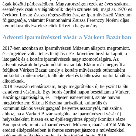
ágak közötti párbeszédben. Magyarországon ezek az éves szakmai
események csak a világháborúk idején szüneteltek, majd az 1970-es
években Lovag Zsuzsa régész-történész, az Iparművészeti Múzeum
főigazgatója, valamint Pannonhalmi Zsuzsa Ferenczy Noémi-díjas
keramikusművész élesztették fel ezt a hagyományt.
Adventi iparművészeti vásár a Várkert Bazárban
2017-ben azonban az Iparművészeti Múzeum állapota megromlott,
és sürgetővé vált a teljes felújítása. Ezt követően bezárta kapuit, a
látogatók és a kortárs iparművészek nagy szomorúságára. Az
adventi vásárok helyszín nélkül maradtak. Ekkor már megnyílt a
felújított Várkert Bazár, amely a kortárs művészetek otthonaként
működött: műtermeket, kiállítótereket és találkozási pontot kínált az
alkotóknak.
2018 tavaszán elhatároztam, hogy megpróbálok új helyszínt találni
az adventi vásárnak. Egy borús áprilisi napon besétáltam a Várkert
Bazár igazgatóságára, és – teljesen ismeretlenül, szinte naivan –
megkérdeztem Sikota Krisztina turisztikai, kulturális és
kommunikációs vezérigazgató-helyettes asszonytól, mit szólna
ahhoz, ha a Várkert Bazár szolgálna az iparművészeti vásár új
helyszíneként, hiszen ez az épületegyüttes éppoly ikonikus része
Budapestnek, mint az Iparművészeti Múzeum, ráadásul Ybl Miklós
eredeti elképzeléseiben is fontos szerepet játszott a művészekkel
való együttműködés gondolata. Így történt, hogy 2018