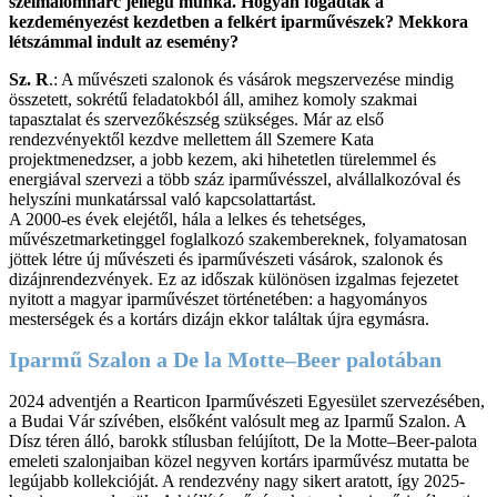
szélmalomharc jellegű munka. Hogyan fogadták a
kezdeményezést kezdetben a felkért iparművészek? Mekkora
létszámmal indult az esemény?
Sz. R
.: A művészeti szalonok és vásárok megszervezése mindig
összetett, sokrétű feladatokból áll, amihez komoly szakmai
tapasztalat és szervezőkészség szükséges. Már az első
rendezvényektől kezdve mellettem áll Szemere Kata
projektmenedzser, a jobb kezem, aki hihetetlen türelemmel és
energiával szervezi a több száz iparművésszel, alvállalkozóval és
helyszíni munkatárssal való kapcsolattartást.
A 2000-es évek elejétől, hála a lelkes és tehetséges,
művészetmarketinggel foglalkozó szakembereknek, folyamatosan
jöttek létre új művészeti és iparművészeti vásárok, szalonok és
dizájnrendezvények. Ez az időszak különösen izgalmas fejezetet
nyitott a magyar iparművészet történetében: a hagyományos
mesterségek és a kortárs dizájn ekkor találtak újra egymásra.
Iparmű Szalon a De la Motte–Beer palotában
2024 adventjén a Rearticon Iparművészeti Egyesület szervezésében,
a Budai Vár szívében, elsőként valósult meg az Iparmű Szalon. A
Dísz téren álló, barokk stílusban felújított, De la Motte–Beer-palota
emeleti szalonjaiban közel negyven kortárs iparművész mutatta be
legújabb kollekcióját. A rendezvény nagy sikert aratott, így 2025-