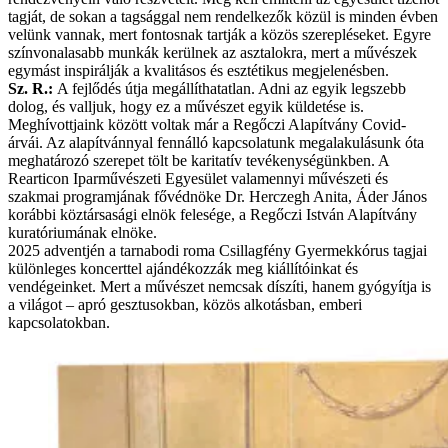
tagját, de sokan a tagsággal nem rendelkezők közül is minden évben
velünk vannak, mert fontosnak tartják a közös szerepléseket. Egyre
színvonalasabb munkák kerülnek az asztalokra, mert a művészek
egymást inspirálják a kvalitásos és esztétikus megjelenésben.
Sz. R.:
A fejlődés útja megállíthatatlan. Adni az egyik legszebb
dolog, és valljuk, hogy ez a művészet egyik küldetése is.
Meghívottjaink között voltak már a Regőczi Alapítvány Covid-
árvái. Az alapítvánnyal fennálló kapcsolatunk megalakulásunk óta
meghatározó szerepet tölt be karitatív tevékenységünkben. A
Rearticon Iparművészeti Egyesület valamennyi művészeti és
szakmai programjának fővédnöke Dr. Herczegh Anita, Áder János
korábbi köztársasági elnök felesége, a Regőczi István Alapítvány
kuratóriumának elnöke.
2025 adventjén a tarnabodi roma Csillagfény Gyermekkórus tagjai
különleges koncerttel ajándékozzák meg kiállítóinkat és
vendégeinket. Mert a művészet nemcsak díszíti, hanem gyógyítja is
a világot – apró gesztusokban, közös alkotásban, emberi
kapcsolatokban.