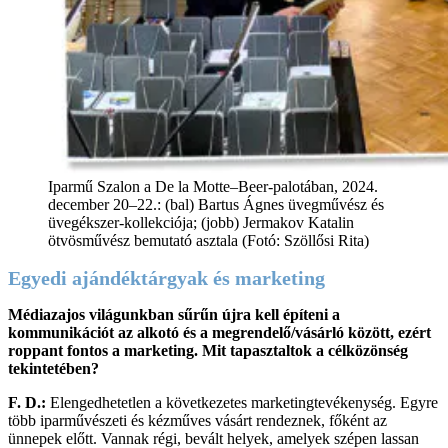
Iparmű Szalon a De la Motte–Beer-palotában, 2024.
december 20–22.: (bal) Bartus Ágnes üvegművész és
üvegékszer-kollekciója; (jobb) Jermakov Katalin
ötvösművész bemutató asztala (Fotó: Szöllősi Rita)
Egyedi ajándéktárgyak és marketing
Médiazajos világunkban sűrűn újra kell építeni a
kommunikációt az alkotó és a megrendelő/vásárló között, ezért
roppant fontos a marketing. Mit tapasztaltok a célközönség
tekintetében?
F. D.:
Elengedhetetlen a következetes marketingtevékenység. Egyre
több iparművészeti és kézműves vásárt rendeznek, főként az
ünnepek előtt. Vannak régi, bevált helyek, amelyek szépen lassan