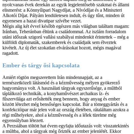
nyolcvanas évek derekán az egyik legjelentősebb szakmai és állami
elismerést: a Könnyűipari Nagydíjat, a Nívódíjat és a Miniszteri
Alkotói Díjat. Pályám lendületesen indult, és úgy tűnt, minden út
egyenesen a hazai divatipar szívébe vezet.
Mégis alig két évvel később egészen más világban találtam magam:
Iránban, Teheránban éltünk a családommal. Az iszlám forradalom
utáni időszak szigorú vallási szabályai mindenkit érintettek – még a
külföldi diplomaták, szakemberek és családjaik sem élveztek
kivételt. Az új élet szokatlan elvárásokat hozott, mégis magával
ragadott.
Ember és tárgy ősi kapcsolata
Amiért rögtön megszerettem Irán mindennapjait, az a
természetközeli látásmód és a kézművesség mélyen gyökerező
hagyománya volt. A használati tárgyak egyszerűsége, a múltból
táplálkozó technikák, a konyhaművészet archaikus íz- és
fűszervilága azt erősítették meg bennem, hogy anyag és ember
között létezhet még bensőséges kapcsolat. Bár a tömeggyártás és a
konfekcióipar már jelen volt az ország életében, rátaláltam azokra a
régi műhelyekre, ahol a kézművesség és a lélek türelme még
egyensúlyban létezett.
A Perzsiában töltött hat évem egyfajta időutazás volt: visszatekintés
a múltba, ahol a tárgyak még őrizték az ember jelenlétét. Ekkor