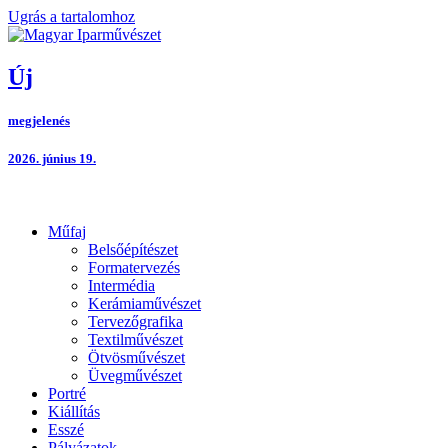
Ugrás a tartalomhoz
Új
megjelenés
2026. június 19.
Műfaj
Belsőépítészet
Formatervezés
Intermédia
Kerámiaművészet
Tervezőgrafika
Textilművészet
Ötvösművészet
Üvegművészet
Portré
Kiállítás
Esszé
Pályázatok