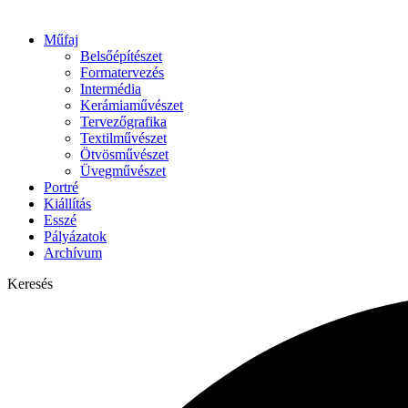
Műfaj
Belsőépítészet
Formatervezés
Intermédia
Kerámiaművészet
Tervezőgrafika
Textilművészet
Ötvösművészet
Üvegművészet
Portré
Kiállítás
Esszé
Pályázatok
Archívum
Keresés