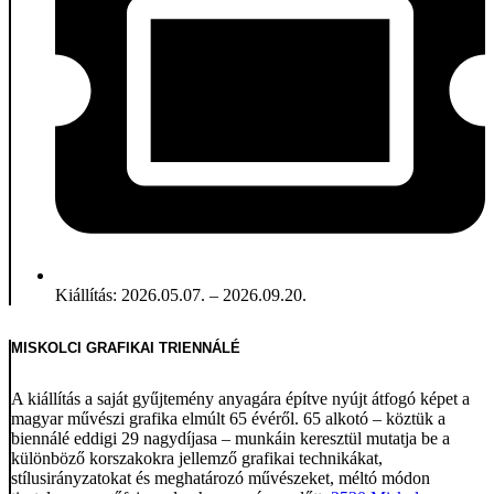
Kiállítás: 2026.05.07. – 2026.09.20.
MISKOLCI GRAFIKAI TRIENNÁLÉ
A kiállítás a saját gyűjtemény anyagára építve nyújt átfogó képet a
magyar művészi grafika elmúlt 65 évéről. 65 alkotó – köztük a
biennálé eddigi 29 nagydíjasa – munkáin keresztül mutatja be a
különböző korszakokra jellemző grafikai technikákat,
stílusirányzatokat és meghatározó művészeket, méltó módon