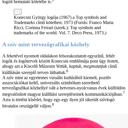
5
logóit bemutató kötetébe is.
Konecsni György logója (1967) a Top symbols and
Trademarks című kötetben; 1973 (Forrás: Franco Maria
Ricci, Corinna Ferrari (szerk.): Top symbols and
trademarks of the world. Vol. 7. Deco Press, 1973.)
A szív mint tervezőgrafikai közhely
A feketével nyomott oldalakon felsorakoztatott egyszínű, fehér
logók és logótervek között Konecsni emblémája pont úgy festett,
ahogy azt a Kiscelli Múzeum
Vettük, kaptuk, megmutatjuk
című
6
kiállításán szereplő terven láthattuk.
A szív mint az egyetemes vizuális kultúrából kiemelt, pozitív
asszociációkat keltő, univerzális szimbólum szerethető
tervezőgrafikai közhellyé vált a hetvenes-nyolcvanas évek külföldön
7
megvalósított magyar kiállítási szerepléseinek kommunikációjában.
Arra is történt kísérlet, hogy egy-egy ilyen jól sikerült szívlogó
8
hivatalos országjellé váljon.