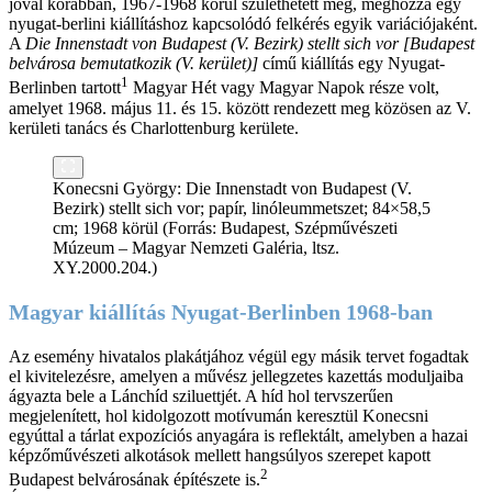
jóval korábban, 1967-1968 körül születhetett meg, méghozzá egy
nyugat-berlini kiállításhoz kapcsolódó felkérés egyik variációjaként.
A
Die Innenstadt von Budapest (V. Bezirk) stellt sich vor [Budapest
belvárosa bemutatkozik (V. kerület)]
című kiállítás egy Nyugat-
1
Berlinben tartott
Magyar Hét vagy Magyar Napok része volt,
amelyet 1968. május 11. és 15. között rendezett meg közösen az V.
kerületi tanács és Charlottenburg kerülete.
Konecsni György: Die Innenstadt von Budapest (V.
Bezirk) stellt sich vor; papír, linóleummetszet; 84×58,5
cm; 1968 körül (Forrás: Budapest, Szépművészeti
Múzeum – Magyar Nemzeti Galéria, ltsz.
XY.2000.204.)
Magyar kiállítás Nyugat-Berlinben 1968-ban
Az esemény hivatalos plakátjához végül egy másik tervet fogadtak
el kivitelezésre, amelyen a művész jellegzetes kazettás moduljaiba
ágyazta bele a Lánchíd sziluettjét. A híd hol tervszerűen
megjelenített, hol kidolgozott motívumán keresztül Konecsni
egyúttal a tárlat expozíciós anyagára is reflektált, amelyben a hazai
képzőművészeti alkotások mellett hangsúlyos szerepet kapott
2
Budapest belvárosának építészete is.