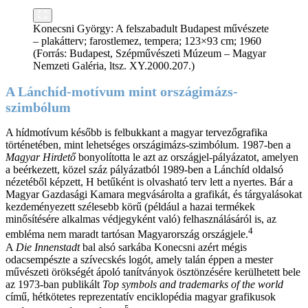
Konecsni György: A felszabadult Budapest művészete
– plakátterv; farostlemez, tempera; 123×93 cm; 1960
(Forrás: Budapest, Szépművészeti Múzeum – Magyar
Nemzeti Galéria, ltsz. XY.2000.207.)
A Lánchíd-motívum mint országimázs-
szimbólum
A hídmotívum később is felbukkant a magyar tervezőgrafika
történetében, mint lehetséges országimázs-szimbólum. 1987-ben a
Magyar Hirdető
bonyolította le azt az országjel-pályázatot, amelyen
a beérkezett, közel száz pályázatból 1989-ben a Lánchíd oldalsó
nézetéből képzett, H betűként is olvasható terv lett a nyertes. Bár a
Magyar Gazdasági Kamara megvásárolta a grafikát, és tárgyalásokat
kezdeményezett szélesebb körű (például a hazai termékek
minősítésére alkalmas védjegyként való) felhasználásáról is, az
4
embléma nem maradt tartósan Magyarország országjele.
A
Die Innenstadt
bal alsó sarkába Konecsni azért mégis
odacsempészte a szívecskés logót, amely talán éppen a mester
művészeti örökségét ápoló tanítványok ösztönzésére kerülhetett bele
az 1973-ban publikált
Top symbols and trademarks of the world
című, hétkötetes reprezentatív enciklopédia magyar grafikusok