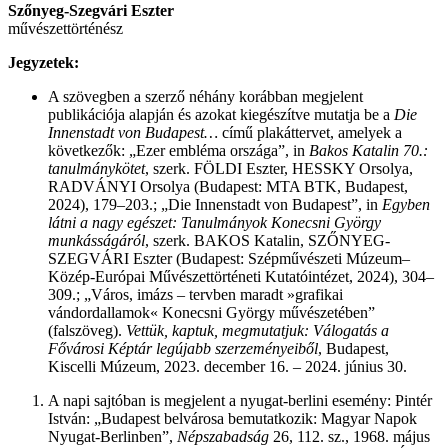
Szőnyeg-Szegvári Eszter
művészettörténész
Jegyzetek:
A szövegben a szerző néhány korábban megjelent
publikációja alapján és azokat kiegészítve mutatja be a
Die
Innenstadt von Budapest…
című plakáttervet, amelyek a
következők: „Ezer embléma országa”, in
Bakos Katalin 70.:
tanulmánykötet
, szerk. FÖLDI Eszter, HESSKY Orsolya,
RADVÁNYI Orsolya (Budapest: MTA BTK, Budapest,
2024), 179–203.; „Die Innenstadt von Budapest”, in
Egyben
látni a nagy egészet: Tanulmányok Konecsni György
munkásságáról
, szerk. BAKOS Katalin, SZŐNYEG-
SZEGVÁRI Eszter (Budapest: Szépművészeti Múzeum–
Közép-Európai Művészettörténeti Kutatóintézet, 2024), 304–
309.; „Város, imázs – tervben maradt »grafikai
vándordallamok« Konecsni György művészetében”
(falszöveg).
Vettük, kaptuk, megmutatjuk: Válogatás a
Fővárosi Képtár legújabb szerzeményeiből
, Budapest,
Kiscelli Múzeum, 2023. december 16. – 2024. június 30.
A napi sajtóban is megjelent a nyugat-berlini esemény: Pintér
István: „Budapest belvárosa bemutatkozik: Magyar Napok
Nyugat-Berlinben”,
Népszabadság
26, 112. sz., 1968. május