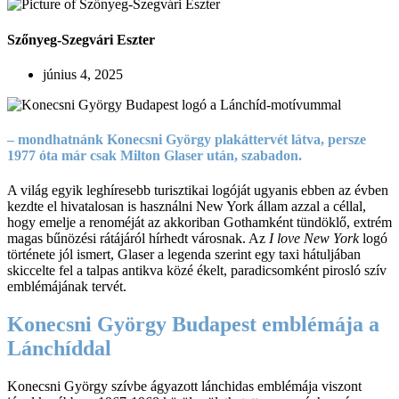
Szőnyeg-Szegvári Eszter
június 4, 2025
– mondhatnánk Konecsni György plakáttervét látva, persze
1977 óta már csak Milton Glaser után, szabadon.
A világ egyik leghíresebb turisztikai logóját ugyanis ebben az évben
kezdte el hivatalosan is használni New York állam azzal a céllal,
hogy emelje a renoméját az akkoriban Gothamként tündöklő, extrém
magas bűnözési rátájáról hírhedt városnak. Az
I love New York
logó
története jól ismert, Glaser a legenda szerint egy taxi hátuljában
skiccelte fel a talpas antikva közé ékelt, paradicsomként pirosló szív
emblémájának tervét.
Konecsni György Budapest emblémája a
Lánchíddal
Konecsni György szívbe ágyazott lánchidas emblémája viszont