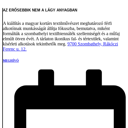
AZ ERŐSEBBIK NEM A LÁGY ANYAGBAN
A kiállítás a magyar kortárs textilművészet meghatározó férfi
alkotóinak munkásságát állítja fókuszba, bemutatva, miként
formálták a szombathelyi textilbiennálék szellemiségét és a műfaj
elmúlt ötven évét. A tárlaton ikonikus fal- és tértextilek, valamint
kísérleti alkotások tekinthetők meg.
9700 Szombathely, Rákóczi
Ferenc u. 12.
MEGHÍVÓ