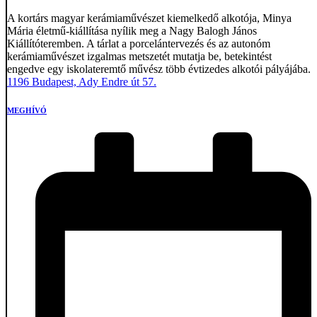
A kortárs magyar kerámiaművészet kiemelkedő alkotója, Minya
Mária életmű-kiállítása nyílik meg a Nagy Balogh János
Kiállítóteremben. A tárlat a porcelántervezés és az autonóm
kerámiaművészet izgalmas metszetét mutatja be, betekintést
engedve egy iskolateremtő művész több évtizedes alkotói pályájába.
1196 Budapest, Ady Endre út 57.
MEGHÍVÓ