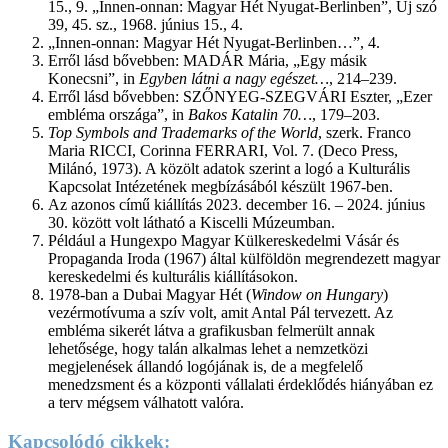
15., 9. „Innen-onnan: Magyar Hét Nyugat-Berlinben”, Új szó
39, 45. sz., 1968. június 15., 4.
„Innen-onnan: Magyar Hét Nyugat-Berlinben…”, 4.
Erről lásd bővebben: MADÁR Mária, „Egy másik
Konecsni”, in
Egyben látni a nagy egészet…
, 214–239.
Erről lásd bővebben: SZŐNYEG-SZEGVÁRI Eszter, „Ezer
embléma országa”, in
Bakos Katalin 70…
, 179–203.
Top Symbols and Trademarks of the World
, szerk. Franco
Maria RICCI, Corinna FERRARI, Vol. 7. (Deco Press,
Milánó, 1973). A közölt adatok szerint a logó a Kulturális
Kapcsolat Intézetének megbízásából készült 1967-ben.
Az azonos című kiállítás 2023. december 16. – 2024. június
30. között volt látható a Kiscelli Múzeumban.
Például a Hungexpo Magyar Külkereskedelmi Vásár és
Propaganda Iroda (1967) által külföldön megrendezett magyar
kereskedelmi és kulturális kiállításokon.
1978-ban a Dubai Magyar Hét (
Window on Hungary
)
vezérmotívuma a szív volt, amit Antal Pál tervezett. Az
embléma sikerét látva a grafikusban felmerült annak
lehetősége, hogy talán alkalmas lehet a nemzetközi
megjelenések állandó logójának is, de a megfelelő
menedzsment és a központi vállalati érdeklődés hiányában ez
a terv mégsem válhatott valóra.
Kapcsolódó cikkek: