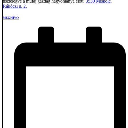
tisztelegve a műfaj gazdag hagyománya előtt.
3530 Miskolc,
Rákóczi u. 2.
MEGHÍVÓ