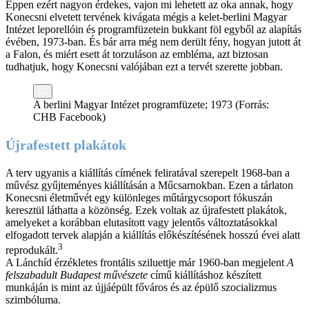
Éppen ezért nagyon érdekes, vajon mi lehetett az oka annak, hogy
Konecsni elvetett tervének kivágata mégis a kelet-berlini Magyar
Intézet leporellóin és programfüzetein bukkant föl egyből az alapítás
évében, 1973-ban. És bár arra még nem derült fény, hogyan jutott át
a Falon, és miért esett át torzuláson az embléma, azt biztosan
tudhatjuk, hogy Konecsni valójában ezt a tervét szerette jobban.
A berlini Magyar Intézet programfüzete; 1973 (Forrás:
CHB Facebook)
Újrafestett plakátok
A terv ugyanis a kiállítás címének feliratával szerepelt 1968-ban a
művész gyűjteményes kiállításán a Műcsarnokban. Ezen a tárlaton
Konecsni életművét egy különleges műtárgycsoport fókuszán
keresztül láthatta a közönség. Ezek voltak az újrafestett plakátok,
amelyeket a korábban elutasított vagy jelentős változtatásokkal
elfogadott tervek alapján a kiállítás előkészítésének hosszú évei alatt
3
reprodukált.
A Lánchíd érzékletes frontális sziluettje már 1960-ban megjelent
A
felszabadult Budapest művészete
című kiállításhoz készített
munkáján is mint az újjáépült főváros és az épülő szocializmus
szimbóluma.