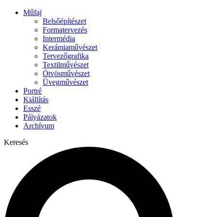
Műfaj
Belsőépítészet
Formatervezés
Intermédia
Kerámiaművészet
Tervezőgrafika
Textilművészet
Ötvösművészet
Üvegművészet
Portré
Kiállítás
Esszé
Pályázatok
Archívum
Keresés