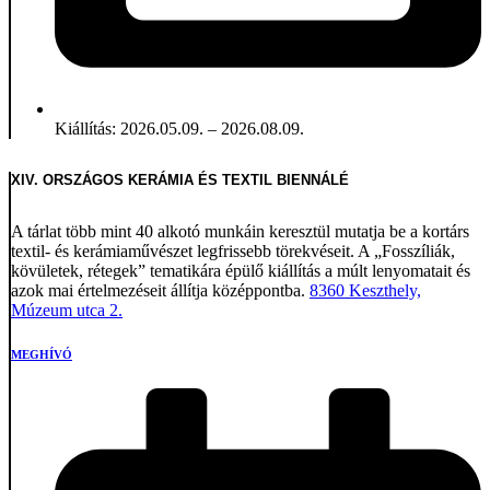
Kiállítás: 2026.05.09. – 2026.08.09.
XIV. ORSZÁGOS KERÁMIA ÉS TEXTIL BIENNÁLÉ
A tárlat több mint 40 alkotó munkáin keresztül mutatja be a kortárs
textil- és kerámiaművészet legfrissebb törekvéseit. A „Fosszíliák,
kövületek, rétegek” tematikára épülő kiállítás a múlt lenyomatait és
azok mai értelmezéseit állítja középpontba.
8360 Keszthely,
Múzeum utca 2.
MEGHÍVÓ