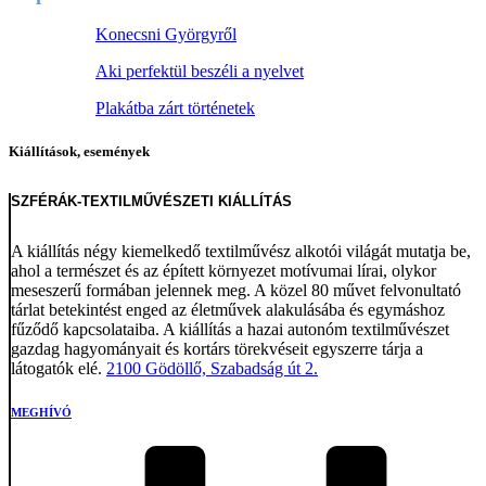
Konecsni Györgyről
Aki perfektül beszéli a nyelvet
Plakátba zárt történetek
Kiállítások, események
SZFÉRÁK-TEXTILMŰVÉSZETI KIÁLLÍTÁS
A kiállítás négy kiemelkedő textilművész alkotói világát mutatja be,
ahol a természet és az épített környezet motívumai lírai, olykor
meseszerű formában jelennek meg. A közel 80 művet felvonultató
tárlat betekintést enged az életművek alakulásába és egymáshoz
fűződő kapcsolataiba. A kiállítás a hazai autonóm textilművészet
gazdag hagyományait és kortárs törekvéseit egyszerre tárja a
látogatók elé.
2100 Gödöllő, Szabadság út 2.
MEGHÍVÓ