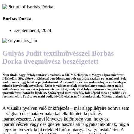
Borbás Dorka
szeptember 3, 2024
Gulyás Judit textilművésszel Borbás
Dorka üvegművész beszélgetett
Nem titok, hogy évfolyamtársak voltunk a MOME elődjén, a Magyar Iparművészeti
Főiskolán. Sőt, előtte a Kisképzőben édesapám volt szobrász szakon rajztanárod. Sok
szálon összefügg tehát a pályafutásunk. Az elmúlt 35 évben szakmailag és emberileg is
mindig figyeltünk egymásra. Ezért is választottalak interjúalanyomnak, mert nálad
különösképp érzem azt a játékos virtuozitást, mely által folyamatosan a képző- és az
iparművészet határán lépdelsz. Szőnyegeid mint reliefek, fali képeid míves grafikák és
festmények… Fotósorozataid pedig kiváló éleslátásról tanúskodnak. Miként alakult így?
A vizuális nyelven való önkifejezés – már alappilléreire bontva sem
– vágható éles határvonalakkal elkülönített képző- és
iparművészetre. Annyi lényeges különbség van, hogy az
iparművészek vagy designerek használati tárgyakat alkotnak, míg a
képzőművészek képi értékkel bíró műtárgyat vagy installációt. A