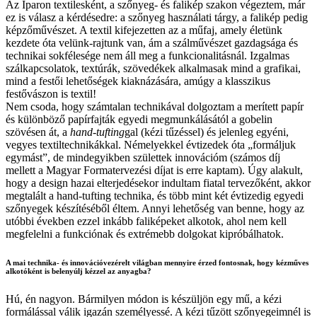
Az Iparon textilesként, a szőnyeg- és falikép szakon végeztem, már
ez is válasz a kérdésedre: a szőnyeg használati tárgy, a falikép pedig
képzőművészet. A textil kifejezetten az a műfaj, amely életünk
kezdete óta velünk-rajtunk van, ám a szálművészet gazdagsága és
technikai sokfélesége nem áll meg a funkcionalitásnál. Izgalmas
szálkapcsolatok, textúrák, szövedékek alkalmasak mind a grafikai,
mind a festői lehetőségek kiaknázására, amúgy a klasszikus
festővászon is textil!
Nem csoda, hogy számtalan technikával dolgoztam a merített papír
és különböző papírfajták egyedi megmunkálásától a gobelin
szövésen át, a
hand-tufting
gal (kézi tűzéssel) és jelenleg egyéni,
vegyes textiltechnikákkal. Némelyekkel évtizedek óta „formáljuk
egymást”, de mindegyikben születtek innovációm (számos díj
mellett a Magyar Formatervezési díjat is erre kaptam). Úgy alakult,
hogy a design hazai elterjedésekor indultam fiatal tervezőként, akkor
megtalált a hand-tufting technika, és több mint két évtizedig egyedi
szőnyegek készítéséből éltem. Annyi lehetőség van benne, hogy az
utóbbi években ezzel inkább faliképeket alkotok, ahol nem kell
megfelelni a funkciónak és extrémebb dolgokat kipróbálhatok.
A mai technika- és innovációvezérelt világban mennyire érzed fontosnak, hogy kézműves
alkotóként is belenyúlj kézzel az anyagba?
Hú, én nagyon. Bármilyen módon is készüljön egy mű, a kézi
formálással válik igazán személyessé. A kézi tűzött szőnyegeimnél is