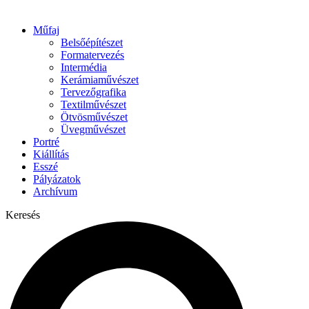
Műfaj
Belsőépítészet
Formatervezés
Intermédia
Kerámiaművészet
Tervezőgrafika
Textilművészet
Ötvösművészet
Üvegművészet
Portré
Kiállítás
Esszé
Pályázatok
Archívum
Keresés