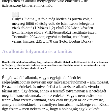
kifejezetten az alkotás mélységeibe való elmerülés – de
üzletasszonyként erre nincs mód.
Gulyás Judit a „ A föld még kietlen és puszta volt, a
mélység fölött sötétség volt, de Isten Lelke lebegett a
vizek fölött.” (1 Mózes 1,2) című 2023-ban készített
textil faliképe előtt a VIII.Nemzetközi Textilművészeti
Triennálén 2024-ben; egyéni technika, textilfestés,
varrás, hímzés; 235 x 170 cm (Fotó: Borbás Dorka)
Az alkotás folyamata és a tanítás
Rendkívüli módon becsülöm, hogy intenzív alkotói életed mellett hosszú évek óta tanítasz
is. Vagyis gyakorló művészként, nem pusztán teoretikusként adod át a tudásodat az új
generációnak. Hogyan éled ezt meg?
Én „flow-ból” alkotok, vagyis egyfajta önfeledt lét –
szépségállapotnak neveztem egy művészbarátnőmmel – ami mozgat.
Ez az, ami érdekel, és mivel óriási a katarzis az alkotás vívódó
fázisai után, úgy érzem, ennek a teremtő folyamatnak a lehetőségét
meg kell ismernie annak, akit ez érdekel. Vagyis nem elsősorban
technikákat szeretek tanítani, azok csak ürügyek az önkifejezésre,
amelyre mindenkinek – valamilyen formában – szüksége van. Kicsit
úgy érzem – mert nekem az –, hogy a boldogság egyik kulcsát