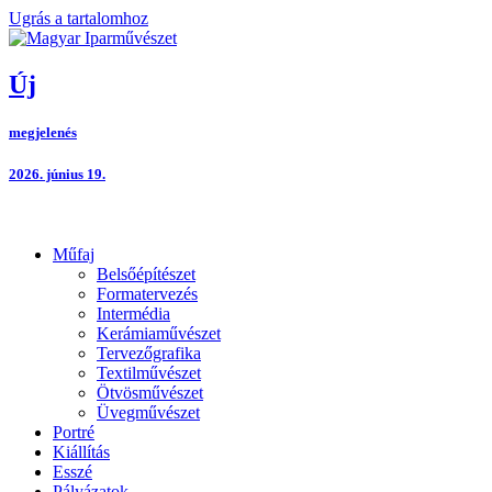
Ugrás a tartalomhoz
Új
megjelenés
2026. június 19.
Műfaj
Belsőépítészet
Formatervezés
Intermédia
Kerámiaművészet
Tervezőgrafika
Textilművészet
Ötvösművészet
Üvegművészet
Portré
Kiállítás
Esszé
Pályázatok