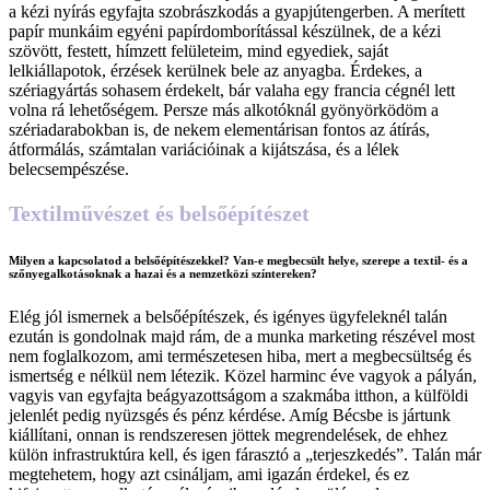
a kézi nyírás egyfajta szobrászkodás a gyapjútengerben. A merített
papír munkáim egyéni papírdomborítással készülnek, de a kézi
szövött, festett, hímzett felületeim, mind egyediek, saját
lelkiállapotok, érzések kerülnek bele az anyagba. Érdekes, a
szériagyártás sohasem érdekelt, bár valaha egy francia cégnél lett
volna rá lehetőségem. Persze más alkotóknál gyönyörködöm a
szériadarabokban is, de nekem elementárisan fontos az átírás,
átformálás, számtalan variációinak a kijátszása, és a lélek
belecsempészése.
Textilművészet és belsőépítészet
Milyen a kapcsolatod a belsőépítészekkel? Van-e megbecsült helye, szerepe a textil- és a
szőnyegalkotásoknak a hazai és a nemzetközi színtereken?
Elég jól ismernek a belsőépítészek, és igényes ügyfeleknél talán
ezután is gondolnak majd rám, de a munka marketing részével most
nem foglalkozom, ami természetesen hiba, mert a megbecsültség és
ismertség e nélkül nem létezik. Közel harminc éve vagyok a pályán,
vagyis van egyfajta beágyazottságom a szakmába itthon, a külföldi
jelenlét pedig nyüzsgés és pénz kérdése. Amíg Bécsbe is jártunk
kiállítani, onnan is rendszeresen jöttek megrendelések, de ehhez
külön infrastruktúra kell, és igen fárasztó a „terjeszkedés”. Talán már
megtehetem, hogy azt csináljam, ami igazán érdekel, és ez