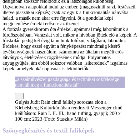
designban sokszor feloldódik ez a látszólagos különbség.
Ugyanolyan alapokkal indul az ember, (magasszintű rajzi, festészeti,
illetve plasztikai képzés) csak az egyik a funkcionalitás irányába
halad, a másik nem akar erre figyelni, őt a gondolat képi
megjelenítése érdekli erősen: az üzenet.
A fotózás gyerekkorom óta érdekel, apámmal még laboráltunk a
fürdőszobában. Varázslat volt, mikor a hívóban jöttek elő a képek. A
főiskolán pedig két évig tanultunk fotózni, világítani, laborálni.
Érdekes, hogy ezzel együtt a fényképezést mindmáig kísérő
tevékenységnek használom, számomra az általam megélt erős
látványok, életérzések rögzítésének módja. Folyamatos
anyaggyűjtés, ám ebből sokszor valóban „sikerednek” izgalmas
képek, amelyek akár opusnak is tekinthetők.
„a szálművészet gazdagsága és technikai sokfélesége
nem áll meg a funkcionalitásnál”
Gulyás Judit Rain című falikép sorozata előtt a
Klebelsberg Kultúrkúriában rendezett Messenger című
kiállításon: Rain I.-II.-III.; hand-tufting, gyapjú; 200 x
100 cm; 2023 (Fotó: Staszkiv Milán)
Szőnyegkészítés és textil faliképek