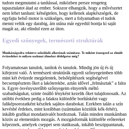
tudom megmutatni a tanítással, miközben persze rengeteg
tapasztalatot átad az ember. Sokszor elhangzik, hogy a művészetet
nem lehet tanítani: kétségtelen, hogy kellenek alapkészségek, de
egyfajta belső motor is szükséges, mert a folyamatban el tudok
menni velük egy darabig, ám utána már egyedül bontja ki saját
magát az, aki elindul ezen az úton.
Egyedi szőnyegek, természeti struktúrák
Munkásságodra tekintve sokoldalú alkotónak számítasz. Te miként összegzed az elmúlt
évtizedeket és milyen szakmai álmokat dédelgetsz még?
Folyamatosan tanulok, tanítok és tanulok. Mindig jön új és új
kifejezni való. A természeti struktúrák egyedi szőnyegeimben több
mint két évtizede megjelentek, belsőépítészek segítségével
becsempésztem őket a lakóterekbe, aztán idővel „felmásztak” a falra
is. Egyre ösvényszerűbb szőnyegeim elnyerték méltó
szabadságukat, szinte önálló lényként kezelik őket tulajdonosaik. Az
utóbbi években pedig a falakra különféle borításként vagy
faliképsorozatként készítek sajátos darabokat. Ezekben talán a szín
kevésbé érdekes, mint korábban (számtalan közülük kék-fehér),
inkább grafikai mondanivalót hordoznak. Talán minden munkámban
közös az elementáris mozgás. A mozgásformák különféle erőtereket
képeznek, amelyek cseppet sem statikusak, inkább beszippantanak,