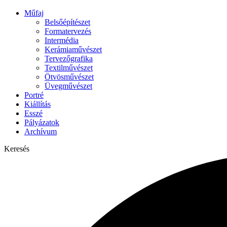
Műfaj
Belsőépítészet
Formatervezés
Intermédia
Kerámiaművészet
Tervezőgrafika
Textilművészet
Ötvösművészet
Üvegművészet
Portré
Kiállítás
Esszé
Pályázatok
Archívum
Keresés