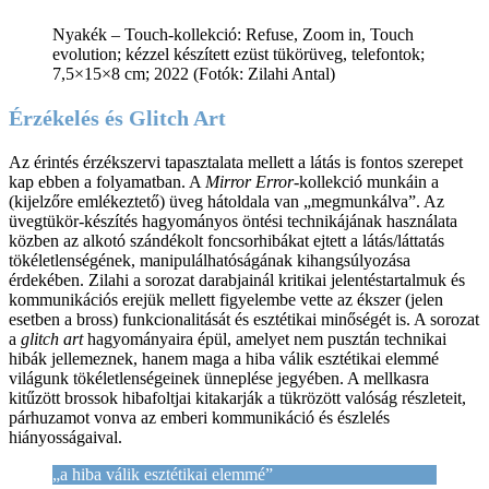
Nyakék – Touch-kollekció: Refuse, Zoom in, Touch
evolution; kézzel készített ezüst tükörüveg, telefontok;
7,5×15×8 cm; 2022 (Fotók: Zilahi Antal)
Érzékelés és Glitch Art
Az érintés érzékszervi tapasztalata mellett a látás is fontos szerepet
kap ebben a folyamatban. A
Mirror Error
-kollekció munkáin a
(kijelzőre emlékeztető) üveg hátoldala van „megmunkálva”. Az
üvegtükör-készítés hagyományos öntési technikájának használata
közben az alkotó szándékolt foncsorhibákat ejtett a látás/láttatás
tökéletlenségének, manipulálhatóságának kihangsúlyozása
érdekében. Zilahi a sorozat darabjainál kritikai jelentéstartalmuk és
kommunikációs erejük mellett figyelembe vette az ékszer (jelen
esetben a bross) funkcionalitását és esztétikai minőségét is. A sorozat
a
glitch
art
hagyományaira épül, amelyet nem pusztán technikai
hibák jellemeznek, hanem maga a hiba válik esztétikai elemmé
világunk tökéletlenségeinek ünneplése jegyében. A mellkasra
kitűzött brossok hibafoltjai kitakarják a tükrözött valóság részleteit,
párhuzamot vonva az emberi kommunikáció és észlelés
hiányosságaival.
„a hiba válik esztétikai elemmé”