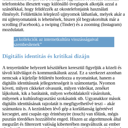
telefontokba illesztett vagy különálló üveglapok alkotják azzal a
szándékkal, hogy felidézzék az okostelefonjaink használati
élményét. Felületükön leleplező ujjnyomok láthatóak, melyek akár a
mi ujjlenyomataink is lehetnének, hiszen jól begyakoroltuk már a
scrolling (Facebook), a swiping (Tinder) és a zooming (Instagram)
mozdulatait.
„a kollekciók az internetkultúra visszásságaival
szembesítenek”
Digitális identitás és kritikai dizájn
A tenyerünkbe helyezett készüléken keresztül figyeljük a közeli és
távoli külvilágot és kommunikálunk azzal. Ez a szerkezet azonban
nemcsak a kijelzője felületén hordozza a nyomainkat, hanem a
digitális identitásunk jellegzetességeit is számontartja. Nyomon
követi, milyen cikkeket olvasunk, milyen videókat, zenéket
lájkolunk, kik a barátaink, milyen weboldalakról vásárolunk,
milyenek a kultúrafogyasztási szokásaink stb. Ugyanakkor mások
digitális identitásának rajzolatát is megfigyelhetővé teszi – akár
számunkra is. A kezünkben lévő gép a korlátlanság ígéretével
kecsegtet, ami csupán egy érintésnyire (touch) van tőlünk, mégis
pusztán töredékes hozzáférést enged. Hiszen az algoritmusok által
megszűrt és filterezett valóság kiberterében megváltozik az ember