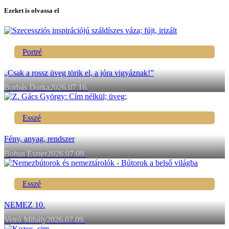
Ezeket is olvassa el
Portré
„Csak a rossz üveg törik el, a jóra vigyáznak!”
Borbás Dorka
2026.07.16.
Esszé
Fény, anyag, rendszer
Bohus Eszter
2026.07.09.
Esszé
NEMEZ 10.
Vetró Mihály
2026.07.09.