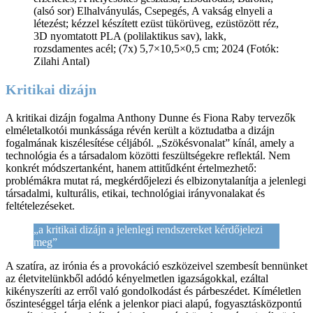
(alsó sor) Elhalványulás, Csepegés, A vakság elnyeli a
létezést; kézzel készített ezüst tükörüveg, ezüstözött réz,
3D nyomtatott PLA (polilaktikus sav), lakk,
rozsdamentes acél; (7x) 5,7×10,5×0,5 cm; 2024 (Fotók:
Zilahi Antal)
Kritikai dizájn
A kritikai dizájn fogalma Anthony Dunne és Fiona Raby tervezők
elméletalkotói munkássága révén került a köztudatba a dizájn
fogalmának kiszélesítése céljából. „Szökésvonalat” kínál, amely a
technológia és a társadalom közötti feszültségekre reflektál. Nem
konkrét módszertanként, hanem attitűdként értelmezhető:
problémákra mutat rá, megkérdőjelezi és elbizonytalanítja a jelenlegi
társadalmi, kulturális, etikai, technológiai irányvonalakat és
feltételezéseket.
„a kritikai dizájn a jelenlegi rendszereket kérdőjelezi
meg”
A szatíra, az irónia és a provokáció eszközeivel szembesít bennünket
az életvitelünkből adódó kényelmetlen igazságokkal, ezáltal
kikényszeríti az erről való gondolkodást és párbeszédet. Kíméletlen
őszinteséggel tárja elénk a jelenkor piaci alapú, fogyasztásközpontú