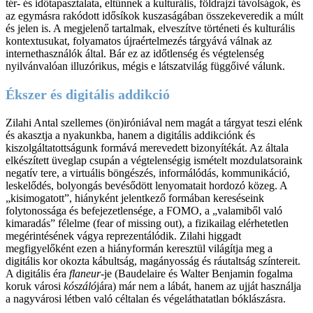
tér- és időtapasztalata, eltűnnek a kulturális, földrajzi távolságok, és
az egymásra rakódott idősíkok kuszaságában összekeveredik a múlt
és jelen is. A megjelenő tartalmak, elveszítve történeti és kulturális
kontextusukat, folyamatos újraértelmezés tárgyává válnak az
internethasználók által. Bár ez az időtlenség és végtelenség
nyilvánvalóan illuzórikus, mégis e látszatvilág függőivé válunk.
Ékszer és digitális addikció
Zilahi Antal szellemes (ön)iróniával nem magát a tárgyat teszi elénk
és akasztja a nyakunkba, hanem a digitális addikciónk és
kiszolgáltatottságunk formává merevedett bizonyítékát. Az általa
elkészített üveglap csupán a végtelenségig ismételt mozdulatsoraink
negatív tere, a virtuális böngészés, informálódás, kommunikáció,
leskelődés, bolyongás bevésődött lenyomatait hordozó közeg. A
„kisimogatott”, hiányként jelentkező formában kereséseink
folytonossága és befejezetlensége, a FOMO, a „valamiből való
kimaradás” félelme (fear of missing out), a fizikailag elérhetetlen
megérintésének vágya reprezentálódik. Zilahi higgadt
megfigyelőként ezen a hiányformán keresztül világítja meg a
digitális kor okozta kábultság, magányosság és ráutaltság színtereit.
A digitális éra
flaneur
-je (Baudelaire és Walter Benjamin fogalma
koruk városi
kószáló
jára) már nem a lábát, hanem az ujját használja
a nagyvárosi létben való céltalan és végeláthatatlan bóklászásra.