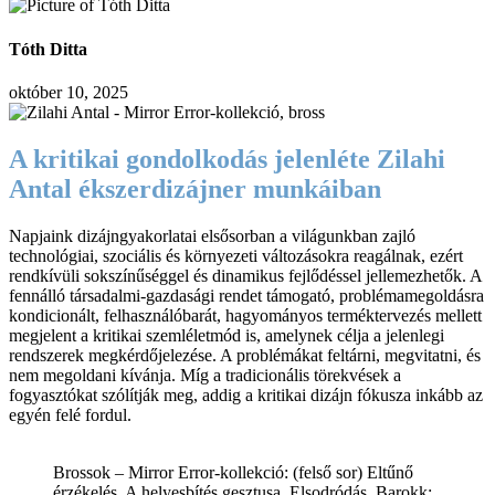
Tóth Ditta
október 10, 2025
A kritikai gondolkodás jelenléte Zilahi
Antal ékszerdizájner munkáiban
Napjaink dizájngyakorlatai elsősorban a világunkban zajló
technológiai, szociális és környezeti változásokra reagálnak, ezért
rendkívüli sokszínűséggel és dinamikus fejlődéssel jellemezhetők. A
fennálló társadalmi-gazdasági rendet támogató, problémamegoldásra
kondicionált, felhasználóbarát, hagyományos terméktervezés mellett
megjelent a kritikai szemléletmód is, amelynek célja a jelenlegi
rendszerek megkérdőjelezése. A problémákat feltárni, megvitatni, és
nem megoldani kívánja. Míg a tradicionális törekvések a
fogyasztókat szólítják meg, addig a kritikai dizájn fókusza inkább az
egyén felé fordul.
Brossok – Mirror Error-kollekció: (felső sor) Eltűnő
érzékelés, A helyesbítés gesztusa, Elsodródás, Barokk;