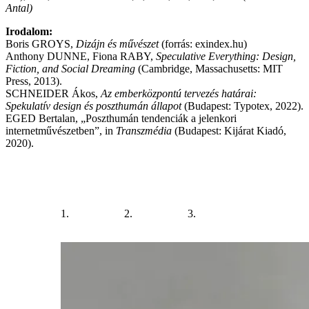
Antal)
Irodalom:
Boris GROYS,
Dizájn és művészet
(forrás: exindex.hu)
Anthony DUNNE, Fiona RABY,
Speculative Everything: Design,
Fiction, and Social Dreaming
(Cambridge, Massachusetts: MIT
Press, 2013).
SCHNEIDER Ákos,
Az emberközpontú tervezés határai:
Spekulatív design és poszthumán állapot
(Budapest: Typotex, 2022).
EGED Bertalan, „Poszthumán tendenciák a jelenkori
internetművészetben”, in
Transzmédia
(Budapest: Kijárat Kiadó,
2020).
1.
2.
3.