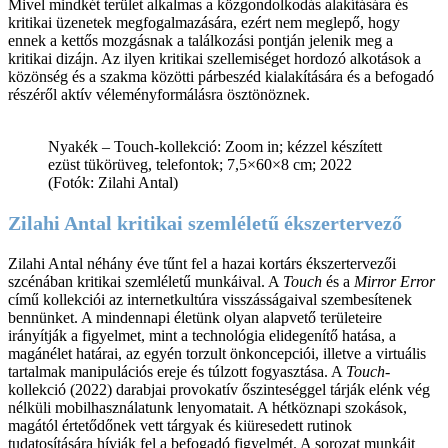
Mivel mindkét terület alkalmas a közgondolkodás alakítására és
kritikai üzenetek megfogalmazására, ezért nem meglepő, hogy
ennek a kettős mozgásnak a találkozási pontján jelenik meg a
kritikai dizájn. Az ilyen kritikai szellemiséget hordozó alkotások a
közönség és a szakma közötti párbeszéd kialakítására és a befogadó
részéről aktív véleményformálásra ösztönöznek.
Nyakék – Touch-kollekció: Zoom in; kézzel készített
ezüst tükörüveg, telefontok; 7,5×60×8 cm; 2022
(Fotók: Zilahi Antal)
Zilahi Antal kritikai szemléletű ékszertervező
Zilahi Antal néhány éve tűnt fel a hazai kortárs ékszertervezői
szcénában kritikai szemléletű munkáival. A
Touch
és a
Mirror Error
című kollekciói az internetkultúra visszásságaival szembesítenek
bennünket. A mindennapi életünk olyan alapvető területeire
irányítják a figyelmet, mint a technológia elidegenítő hatása, a
magánélet határai, az egyén torzult önkoncepciói, illetve a virtuális
tartalmak manipulációs ereje és túlzott fogyasztása. A
Touch
-
kollekció (2022) darabjai provokatív őszinteséggel tárják elénk vég
nélküli mobilhasználatunk lenyomatait. A hétköznapi szokások,
magától értetődőnek vett tárgyak és kiüresedett rutinok
tudatosítására hívják fel a befogadó figyelmét. A sorozat munkáit