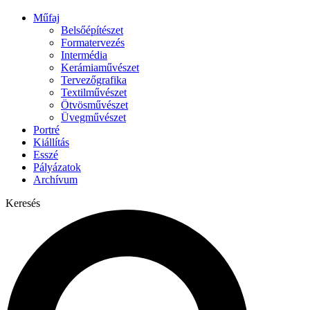
Műfaj
Belsőépítészet
Formatervezés
Intermédia
Kerámiaművészet
Tervezőgrafika
Textilművészet
Ötvösművészet
Üvegművészet
Portré
Kiállítás
Esszé
Pályázatok
Archívum
Keresés