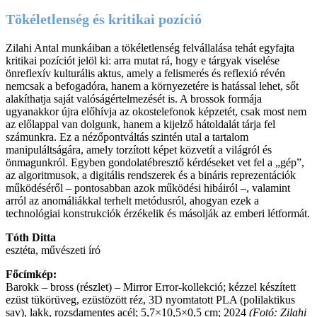
Tökéletlenség és kritikai pozíció
Zilahi Antal munkáiban a tökéletlenség felvállalása tehát egyfajta
kritikai pozíciót jelöl ki: arra mutat rá, hogy e tárgyak viselése
önreflexív kulturális aktus, amely a felismerés és reflexió révén
nemcsak a befogadóra, hanem a környezetére is hatással lehet, sőt
alakíthatja saját valóságértelmezését is. A brossok formája
ugyanakkor újra előhívja az okostelefonok képzetét, csak most nem
az előlappal van dolgunk, hanem a kijelző hátoldalát tárja fel
számunkra. Ez a nézőpontváltás szintén utal a tartalom
manipuláltságára, amely torzított képet közvetít a világról és
önmagunkról. Egyben gondolatébresztő kérdéseket vet fel a „gép”,
az algoritmusok, a digitális rendszerek és a bináris reprezentációk
működéséről – pontosabban azok működési hibáiról –, valamint
arról az anomáliákkal terhelt metódusról, ahogyan ezek a
technológiai konstrukciók érzékelik és másolják az emberi létformát.
Tóth Ditta
esztéta, művészeti író
Főcímkép:
Barokk – bross (részlet) – Mirror Error-kollekció; kézzel készített
ezüst tükörüveg, ezüstözött réz, 3D nyomtatott PLA (polilaktikus
sav), lakk, rozsdamentes acél; 5,7×10,5×0,5 cm; 2024
(Fotó: Zilahi