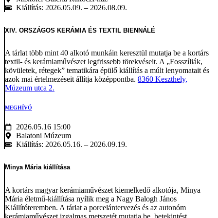
Kiállítás: 2026.05.09. – 2026.08.09.
XIV. ORSZÁGOS KERÁMIA ÉS TEXTIL BIENNÁLÉ
A tárlat több mint 40 alkotó munkáin keresztül mutatja be a kortárs
textil- és kerámiaművészet legfrissebb törekvéseit. A „Fosszíliák,
kövületek, rétegek” tematikára épülő kiállítás a múlt lenyomatait és
azok mai értelmezéseit állítja középpontba.
8360 Keszthely,
Múzeum utca 2.
MEGHÍVÓ
2026.05.16 15:00
Balatoni Múzeum
Kiállítás: 2026.05.16. – 2026.09.19.
Minya Mária kiállítása
A kortárs magyar kerámiaművészet kiemelkedő alkotója, Minya
Mária életmű-kiállítása nyílik meg a Nagy Balogh János
Kiállítóteremben. A tárlat a porcelántervezés és az autonóm
kerámiaművészet izgalmas metszetét mutatja be, betekintést