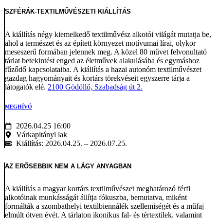
SZFÉRÁK-TEXTILMŰVÉSZETI KIÁLLÍTÁS
A kiállítás négy kiemelkedő textilművész alkotói világát mutatja be,
ahol a természet és az épített környezet motívumai lírai, olykor
meseszerű formában jelennek meg. A közel 80 művet felvonultató
tárlat betekintést enged az életművek alakulásába és egymáshoz
fűződő kapcsolataiba. A kiállítás a hazai autonóm textilművészet
gazdag hagyományait és kortárs törekvéseit egyszerre tárja a
látogatók elé.
2100 Gödöllő, Szabadság út 2.
MEGHÍVÓ
2026.04.25 16:00
Várkapitányi lak
Kiállítás: 2026.04.25. – 2026.07.25.
AZ ERŐSEBBIK NEM A LÁGY ANYAGBAN
A kiállítás a magyar kortárs textilművészet meghatározó férfi
alkotóinak munkásságát állítja fókuszba, bemutatva, miként
formálták a szombathelyi textilbiennálék szellemiségét és a műfaj
elmúlt ötven évét. A tárlaton ikonikus fal- és tértextilek, valamint