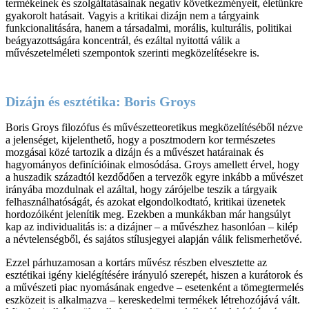
termékeinek és szolgáltatásainak negatív következményeit, életünkre
gyakorolt hatásait. Vagyis a kritikai dizájn nem a tárgyaink
funkcionalitására, hanem a társadalmi, morális, kulturális, politikai
beágyazottságára koncentrál, és ezáltal nyitottá válik a
művészetelméleti szempontok szerinti megközelítésekre is.
Dizájn és esztétika: Boris Groys
Boris Groys filozófus és művészetteoretikus megközelítéséből nézve
a jelenséget, kijelenthető, hogy a posztmodern kor természetes
mozgásai közé tartozik a dizájn és a művészet határainak és
hagyományos definícióinak elmosódása. Groys amellett érvel, hogy
a huszadik századtól kezdődően a tervezők egyre inkább a művészet
irányába mozdulnak el azáltal, hogy zárójelbe teszik a tárgyaik
felhasználhatóságát, és azokat elgondolkodtató, kritikai üzenetek
hordozóiként jelenítik meg. Ezekben a munkákban már hangsúlyt
kap az individualitás is: a dizájner – a művészhez hasonlóan – kilép
a névtelenségből, és sajátos stílusjegyei alapján válik felismerhetővé.
Ezzel párhuzamosan a kortárs művész részben elvesztette az
esztétikai igény kielégítésére irányuló szerepét, hiszen a kurátorok és
a művészeti piac nyomásának engedve – esetenként a tömegtermelés
eszközeit is alkalmazva – kereskedelmi termékek létrehozójává vált.