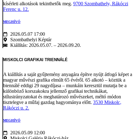
kísérleti alkotások tekinthetők meg.
9700 Szombathely, Rákóczi
Ferenc u. 12.
MEGHÍVÓ
2026.05.07 17:00
Szombathelyi Képtár
Kiállítás: 2026.05.07. – 2026.09.20.
MISKOLCI GRAFIKAI TRIENNÁLÉ
A kiállítás a saját gyűjtemény anyagára építve nyújt átfogó képet a
magyar művészi grafika elmúlt 65 évéről. 65 alkotó – köztük a
biennálé eddigi 29 nagydíjasa – munkáin keresztül mutatja be a
különböző korszakokra jellemző grafikai technikákat,
stílusirányzatokat és meghatározó művészeket, méltó módon
tisztelegve a műfaj gazdag hagyománya előtt.
3530 Miskolc,
Rákóczi u. 2.
MEGHÍVÓ
2026.05.09 12:00
Miskolci Galéria Rákóczi-ház