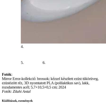
4.
5.
6.
Fotók
:
Mirror Error-kollekció: brossok; kézzel készített ezüst tükörüveg,
ezüstözött réz, 3D nyomtatott PLA (polilaktikus sav), lakk,
rozsdamentes acél; 5,7×10,5×0,5 cm; 2024
Fotók: Zilahi Antal
Kiállítások, események