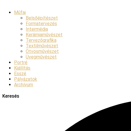
Műfaj
Belsőépítészet
Formatervezés
Intermédia
Kerámiaművészet
Tervezőgrafika
Textilművészet
Ötvösművészet
Üvegművészet
Portré
Kiállítás
Esszé
Pályázatok
Archívum
Keresés