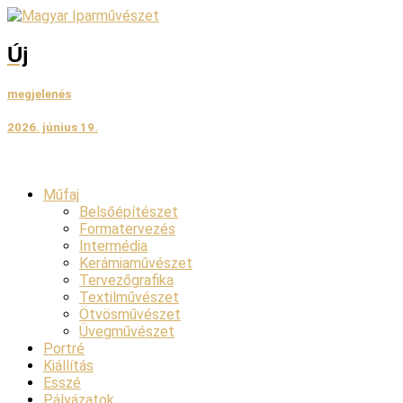
Ugrás
a
tartalomhoz
Új
megjelenés
2026. június 19.
Műfaj
Belsőépítészet
Formatervezés
Intermédia
Kerámiaművészet
Tervezőgrafika
Textilművészet
Ötvösművészet
Üvegművészet
Portré
Kiállítás
Esszé
Pályázatok