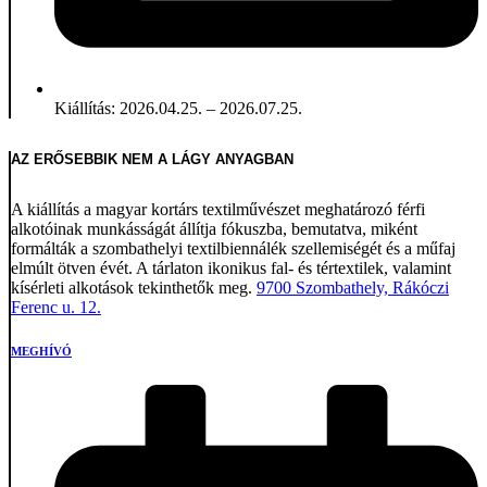
Kiállítás: 2026.04.25. – 2026.07.25.
AZ ERŐSEBBIK NEM A LÁGY ANYAGBAN
A kiállítás a magyar kortárs textilművészet meghatározó férfi
alkotóinak munkásságát állítja fókuszba, bemutatva, miként
formálták a szombathelyi textilbiennálék szellemiségét és a műfaj
elmúlt ötven évét. A tárlaton ikonikus fal- és tértextilek, valamint
kísérleti alkotások tekinthetők meg.
9700 Szombathely, Rákóczi
Ferenc u. 12.
MEGHÍVÓ