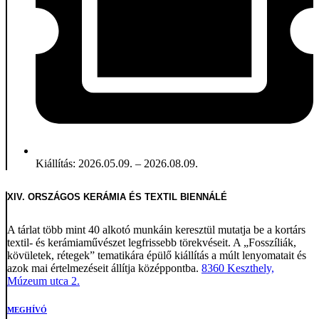
Kiállítás: 2026.05.09. – 2026.08.09.
XIV. ORSZÁGOS KERÁMIA ÉS TEXTIL BIENNÁLÉ
A tárlat több mint 40 alkotó munkáin keresztül mutatja be a kortárs
textil- és kerámiaművészet legfrissebb törekvéseit. A „Fosszíliák,
kövületek, rétegek” tematikára épülő kiállítás a múlt lenyomatait és
azok mai értelmezéseit állítja középpontba.
8360 Keszthely,
Múzeum utca 2.
MEGHÍVÓ