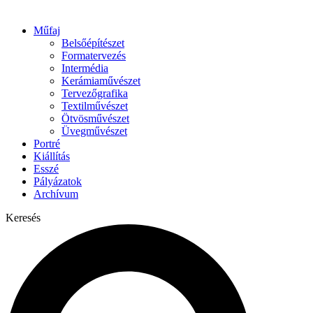
Műfaj
Belsőépítészet
Formatervezés
Intermédia
Kerámiaművészet
Tervezőgrafika
Textilművészet
Ötvösművészet
Üvegművészet
Portré
Kiállítás
Esszé
Pályázatok
Archívum
Keresés