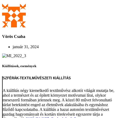
Vörös Csaba
január 31, 2024
Kiállítások, események
SZFÉRÁK-TEXTILMŰVÉSZETI KIÁLLÍTÁS
A kiállítás négy kiemelkedő textilművész alkotói világát mutatja be,
ahol a természet és az épített környezet motívumai lírai, olykor
meseszerű formában jelennek meg. A közel 80 művet felvonultató
tárlat betekintést enged az életművek alakulásába és egymáshoz
fűződő kapcsolataiba. A kiállítás a hazai autonóm textilművészet
gazdag hagyományait és kortárs törekvéseit egyszerre tárja a