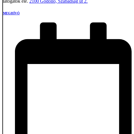
látogatók elé.
2100 Gödöllő, Szabadság út 2.
MEGHÍVÓ