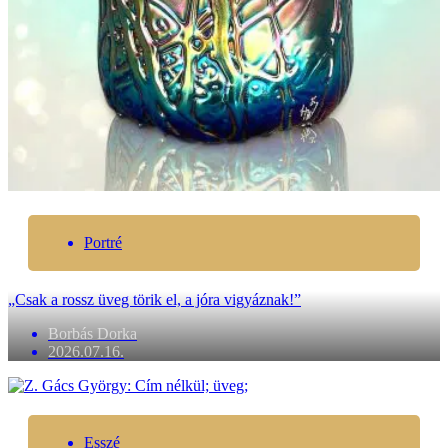
Portré
„Csak a rossz üveg törik el, a jóra vigyáznak!”
Borbás Dorka
2026.07.16.
Esszé