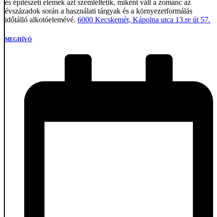
és építészeti elemek azt szemléltetik, miként vált a zománc az
évszázadok során a használati tárgyak és a környezetformálás
időtálló alkotóelemévé.
6000 Kecskemét, Kápolna utca 13.re út 57.
MEGHÍVÓ