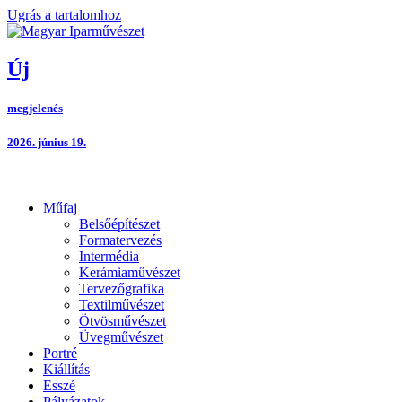
Ugrás a tartalomhoz
Új
megjelenés
2026. június 19.
Műfaj
Belsőépítészet
Formatervezés
Intermédia
Kerámiaművészet
Tervezőgrafika
Textilművészet
Ötvösművészet
Üvegművészet
Portré
Kiállítás
Esszé
Pályázatok