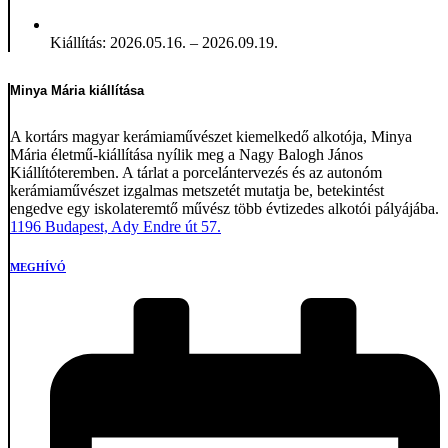
Kiállítás: 2026.05.16. – 2026.09.19.
Minya Mária kiállítása
A kortárs magyar kerámiaművészet kiemelkedő alkotója, Minya
Mária életmű-kiállítása nyílik meg a Nagy Balogh János
Kiállítóteremben. A tárlat a porcelántervezés és az autonóm
kerámiaművészet izgalmas metszetét mutatja be, betekintést
engedve egy iskolateremtő művész több évtizedes alkotói pályájába.
1196 Budapest, Ady Endre út 57.
MEGHÍVÓ