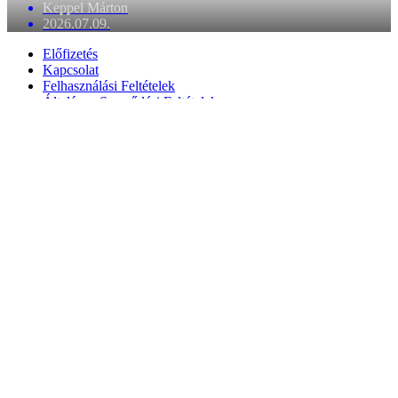
Keppel Márton
2026.07.09.
Előfizetés
Kapcsolat
Felhasználási Feltételek
Általános Szerződési Feltételek
Adatkezelési tájékoztató
Impresszum
Előfizetés
Kapcsolat
Felhasználási Feltételek
Általános Szerződési Feltételek
Adatkezelési tájékoztató
Impresszum
© Magyar Iparművészet – Minden jog védve.
We value your privacy
We use cookies to enhance your browsing experience and analyze
our traffic.