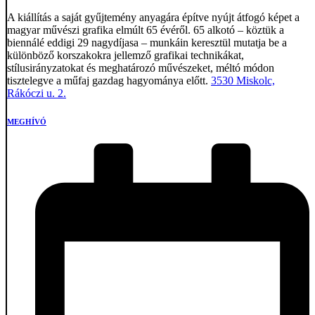
A kiállítás a saját gyűjtemény anyagára építve nyújt átfogó képet a
magyar művészi grafika elmúlt 65 évéről. 65 alkotó – köztük a
biennálé eddigi 29 nagydíjasa – munkáin keresztül mutatja be a
különböző korszakokra jellemző grafikai technikákat,
stílusirányzatokat és meghatározó művészeket, méltó módon
tisztelegve a műfaj gazdag hagyománya előtt.
3530 Miskolc,
Rákóczi u. 2.
MEGHÍVÓ