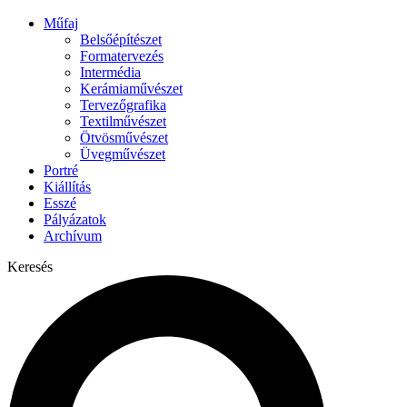
Műfaj
Belsőépítészet
Formatervezés
Intermédia
Kerámiaművészet
Tervezőgrafika
Textilművészet
Ötvösművészet
Üvegművészet
Portré
Kiállítás
Esszé
Pályázatok
Archívum
Keresés