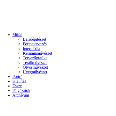
Műfaj
Belsőépítészet
Formatervezés
Intermédia
Kerámiaművészet
Tervezőgrafika
Textilművészet
Ötvösművészet
Üvegművészet
Portré
Kiállítás
Esszé
Pályázatok
Archívum