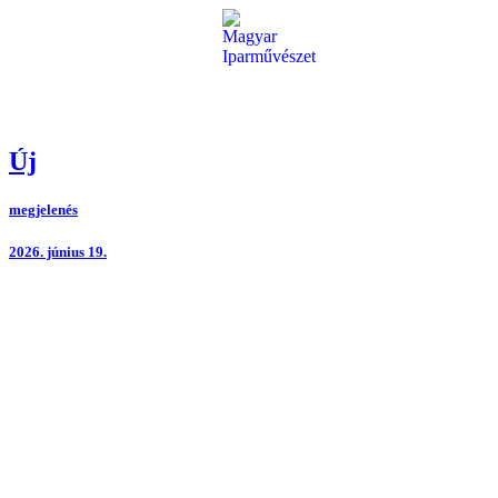
Ugrás
a
tartalomhoz
Új
megjelenés
2026. június 19.