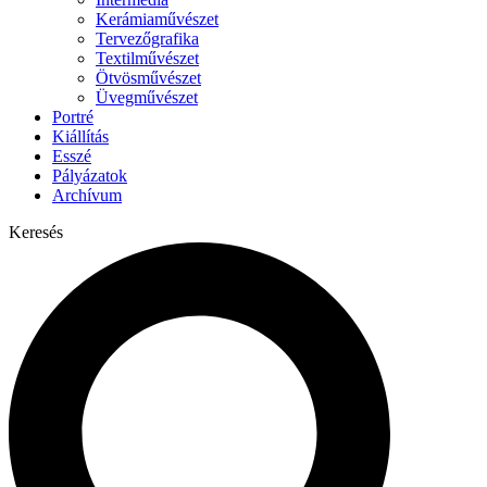
Kerámiaművészet
Tervezőgrafika
Textilművészet
Ötvösművészet
Üvegművészet
Portré
Kiállítás
Esszé
Pályázatok
Archívum
Keresés