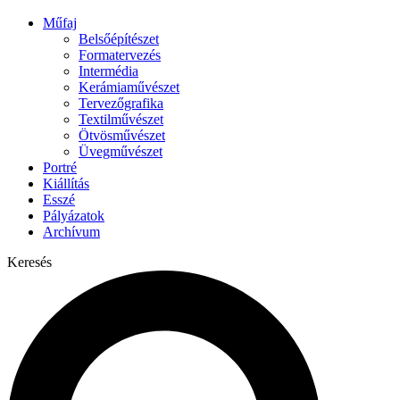
Műfaj
Belsőépítészet
Formatervezés
Intermédia
Kerámiaművészet
Tervezőgrafika
Textilművészet
Ötvösművészet
Üvegművészet
Portré
Kiállítás
Esszé
Pályázatok
Archívum
Keresés